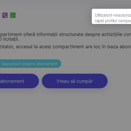
k
ram
nkedIn
Viber
WhatsApp
artiment oferă informații structurate despre achizițiile c
 licitații.
zitator, accesul la acest compartiment are loc în baza ab
și răspunsuri despre abonament
abonament
Vreau să cumpăr