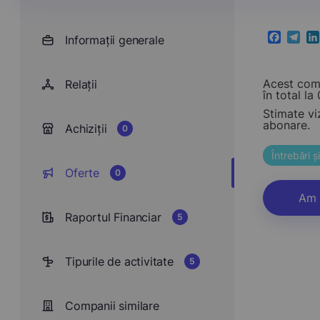
Informații generale
Faceboo
Teleg
Li
Acest comp
Relații
în total la 0
Stimate vi
abonare.
Achiziții
0
Întrebări 
Oferte
0
Am 
Raportul Financiar
5
Tipurile de activitate
5
Companii similare