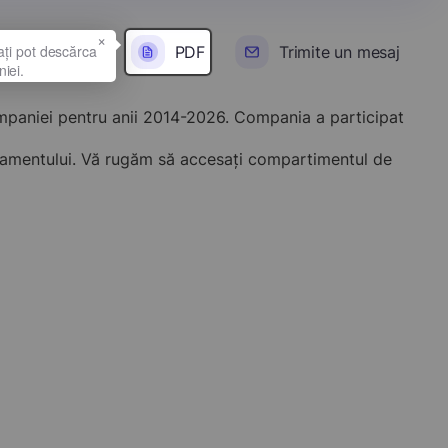
×
PDF
Trimite un mesaj
ompaniei pentru anii 2014-2026. Compania a participat
onamentului. Vă rugăm să accesați compartimentul de