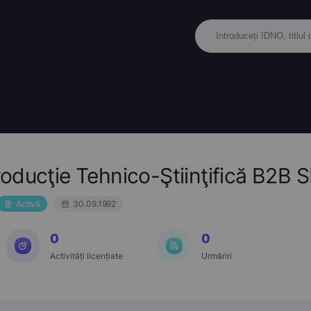
oducţie Tehnico-Ştiinţifică B2B 
Activă
30.09.1992
0
0
Activități licențiate
Urmăriri