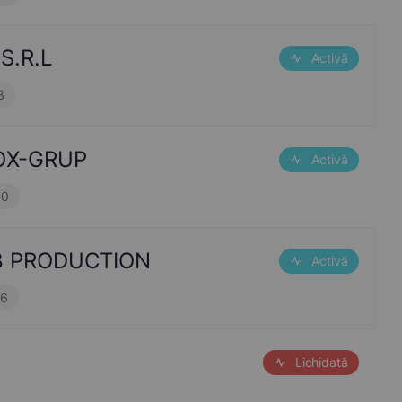
S.R.L
Activă
3
BOX-GRUP
Activă
10
AB PRODUCTION
Activă
16
Lichidată