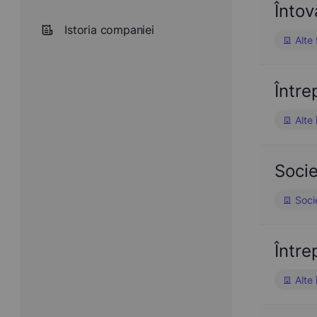
Înto
Istoria companiei
Alte
Într
Alte 
Soci
Soci
Într
Alte 