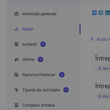
Informații generale
Faceboo
Teleg
Li
Relații
RUSU 
Achiziții
0
Într
Oferte
0
Alte 
Raportul Financiar
0
Într
Tipurile de activitate
5
Alte 
Companii similare