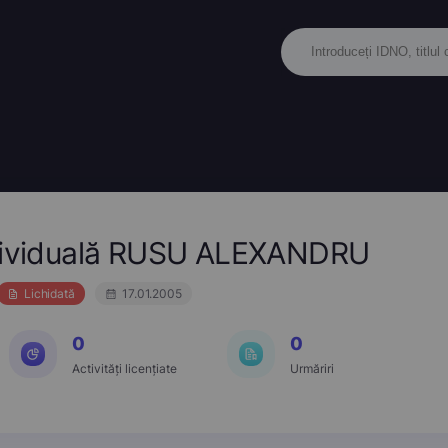
ndividuală RUSU ALEXANDRU
Lichidată
17.01.2005
0
0
Activități licențiate
Urmăriri