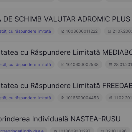
 DE SCHIMB VALUTAR ADROMIC PLUS 
etăţi cu răspundere limitată
1003600011222
21.07.200
etatea cu Răspundere Limitată MEDIA
etăţi cu răspundere limitată
1010600002538
28.01.20
etatea cu Răspundere Limitată FREED
etăţi cu răspundere limitată
1016600004453
11.02.20
eprinderea Individuală NASTEA-RUSU
întreprinderi individuale
1018609001297
02.10.1996