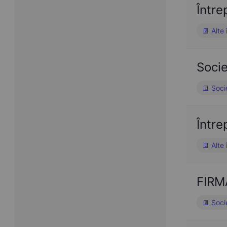
Într
Alte 
Soci
Soci
Într
Alte 
FIRM
Soci