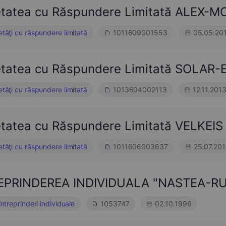
etatea cu Răspundere Limitată ALEX-
etăţi cu răspundere limitată
1011609001553
05.05.20
etatea cu Răspundere Limitată SOLAR
etăţi cu răspundere limitată
1013604002113
12.11.201
etatea cu Răspundere Limitată VELKEIS
etăţi cu răspundere limitată
1011606003637
25.07.201
EPRINDEREA INDIVIDUALA "NASTEA-R
întreprinderi individuale
1053747
02.10.1996