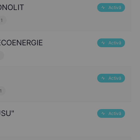
MONOLIT
Activă
11
-ECOENERGIE
Activă
3
Activă
1
USU"
Activă