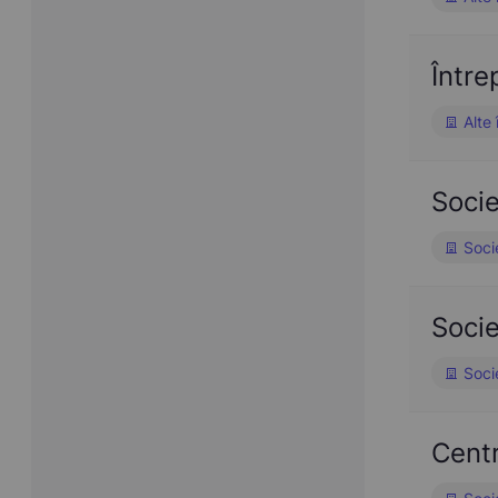
Într
Alte 
Soci
Soci
Soci
Soci
Centr