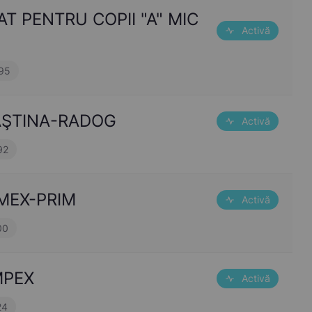
T PENTRU COPII "A" MIC
Activă
95
 BAŞTINA-RADOG
Activă
92
MEX-PRIM
Activă
00
MPEX
Activă
24