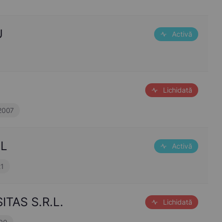
U
Activă
Lichidată
2007
IL
Activă
21
ITAS S.R.L.
Lichidată