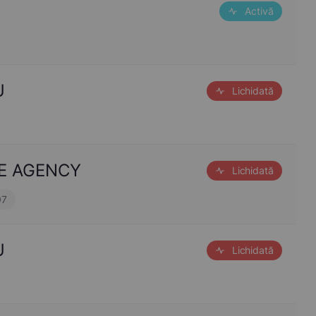
Activă
U
Lichidată
IVE AGENCY
Lichidată
07
U
Lichidată