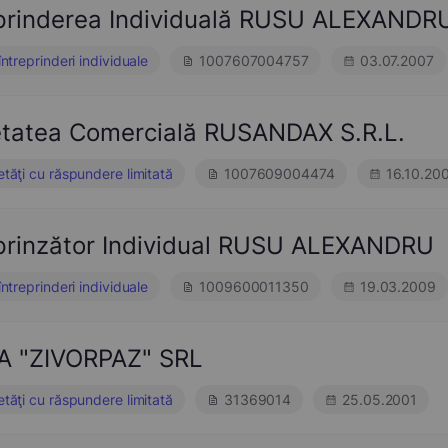
eprinderea Individuală RUSU ALEXANDR
întreprinderi individuale
1007607004757
03.07.2007
etatea Comercială RUSANDAX S.R.L.
etăţi cu răspundere limitată
1007609004474
16.10.20
eprinzător Individual RUSU ALEXANDRU
întreprinderi individuale
1009600011350
19.03.2009
A "ZIVORPAZ" SRL
etăţi cu răspundere limitată
31369014
25.05.2001