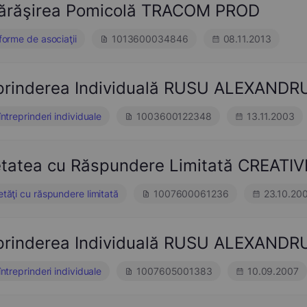
vărăşirea Pomicolă TRACOM PROD
 forme de asociaţii
1013600034846
08.11.2013
eprinderea Individuală RUSU ALEXANDR
întreprinderi individuale
1003600122348
13.11.2003
etatea cu Răspundere Limitată CREAT
etăţi cu răspundere limitată
1007600061236
23.10.20
eprinderea Individuală RUSU ALEXANDR
întreprinderi individuale
1007605001383
10.09.2007