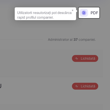
×
PDF
Administrator al
37
companiei.
Lichidată
U
Lichidată