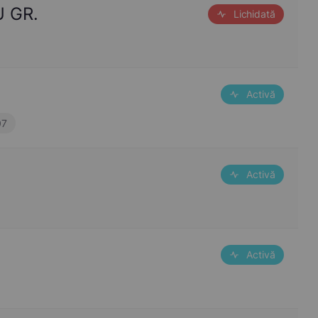
U GR.
Lichidată
Activă
07
Activă
Activă