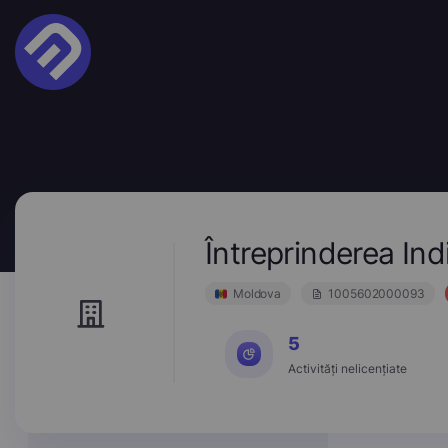
Întreprinderea I
Moldova
1005602000093
5
Activități nelicențiate