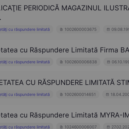
ICAŢIE PERIODICĂ MAGAZINUL ILUSTRA
.
etăţi cu răspundere limitată
1002600003675
09.08.19
etatea cu Răspundere Limitată Firma
etăţi cu răspundere limitată
1002600006838
06.10.19
ETATEA CU RĂSPUNDERE LIMITATĂ STI
etăţi cu răspundere limitată
1002600014651
18.04.20
etatea cu Răspundere Limitată MYRA-I
etăţi cu răspundere limitată
1024600006007
27.02.20