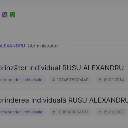
k
ram
nkedIn
Viber
WhatsApp
ALEXANDRU
[Administrator]
eprinzător Individual RUSU ALEXANDRU
întreprinderi individuale
1014607000449
10.02.2014
eprinderea Individuală RUSU ALEXANDR
întreprinderi individuale
1006600064517
15.01.2007