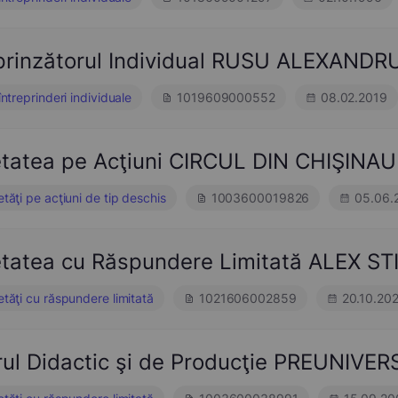
eprinzătorul Individual RUSU ALEXANDR
întreprinderi individuale
1019609000552
08.02.2019
etatea pe Acţiuni CIRCUL DIN CHIŞINAU
etăţi pe acţiuni de tip deschis
1003600019826
05.06.
etatea cu Răspundere Limitată ALEX ST
etăţi cu răspundere limitată
1021606002859
20.10.20
ul Didactic şi de Producţie PREUNIVERS