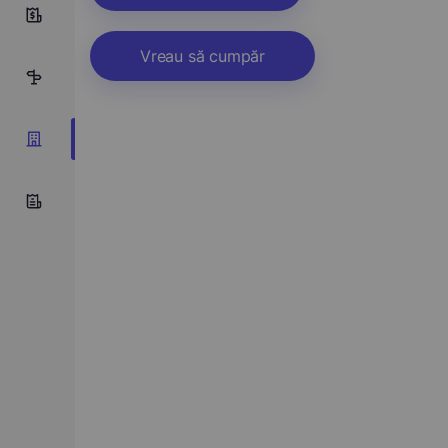
0
Vreau să cumpăr
6