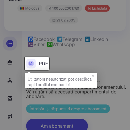
Moldova
1005602001780
Lichidată
23.02.2005
Facebook
Telegram
LinkedIn
Viber
WhatsApp
PDF
×
Stimate vizitator, accesul la acest
compartiment are loc în baza abonamentului.
Vă rugăm să accesați compartimentul de
abonare.
0
Întrebări și răspunsuri despre abonament
0
Am abonament