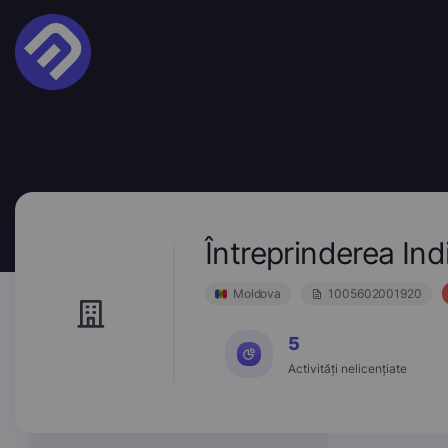
Întreprinderea In
Moldova
1005602001920
5
Activități nelicențiate