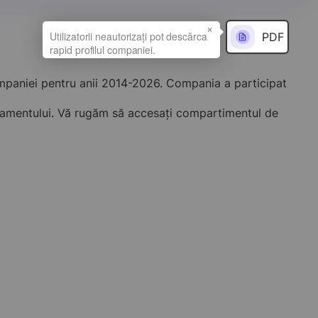
×
PDF
ompaniei pentru anii 2014-2026. Compania a participat
onamentului. Vă rugăm să accesați compartimentul de