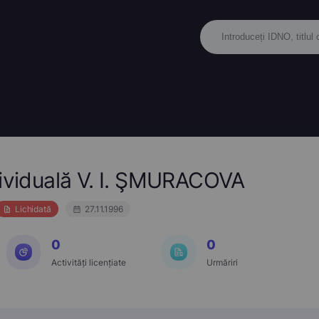
dividuală V. I. ŞMURACOVA
Lichidată
27.11.1996
0
0
Activități licențiate
Urmăriri