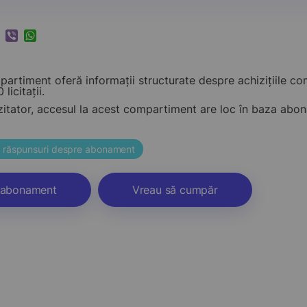
k
ram
nkedIn
Viber
WhatsApp
artiment oferă informații structurate despre achizițiile c
 licitații.
zitator, accesul la acest compartiment are loc în baza ab
și răspunsuri despre abonament
abonament
Vreau să cumpăr