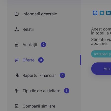
Informații generale
Faceboo
Teleg
Li
Acest comp
Relații
în total la 0
Stimate vi
abonare.
Achiziții
0
Întrebări 
Oferte
0
Am 
Raportul Financiar
0
Tipurile de activitate
5
Companii similare