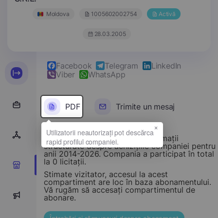
Moldova
1005602002754
Activă
28.03.2005
Facebook
Telegram
LinkedIn
Viber
WhatsApp
PDF
Trimite un mesaj
×
Acest compartiment oferă informații
structurate despre achizițiile companiei pentru
anii 2014-2026. Compania a participat în total
la 0 licitații.
0
Stimate vizitator, accesul la acest
compartiment are loc în baza abonamentului.
Vă rugăm să accesați compartimentul de
0
abonare.