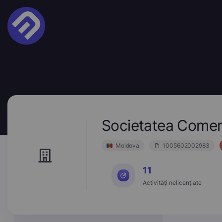
Societatea Comerc
Moldova
1005602002983
11
Activități nelicențiate