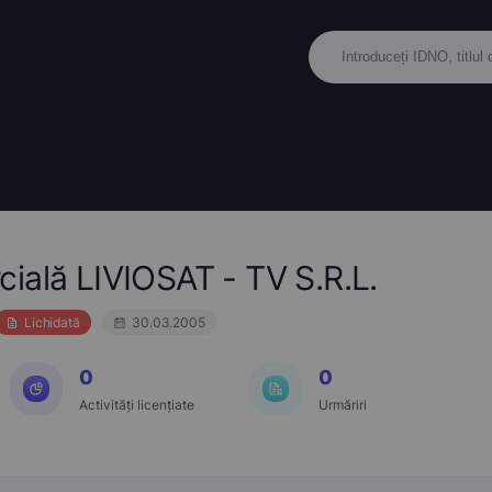
ială LIVIOSAT - TV S.R.L.
Lichidată
30.03.2005
0
0
Activități licențiate
Urmăriri