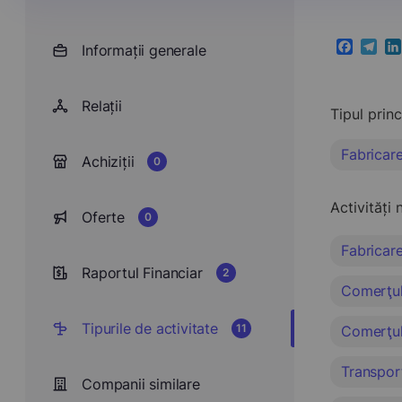
Informații generale
Faceboo
Teleg
Li
Relații
Tipul prin
Fabricare
Achiziții
0
Activități 
Oferte
0
Fabricare
Raportul Financiar
2
Comerţul 
Tipurile de activitate
11
Comerţul 
Transport
Companii similare