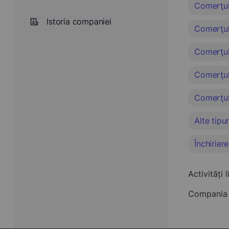
Comerţul 
Istoria companiei
Comerţul 
Comerţul 
Comerţul 
Comerţul 
Alte tipu
Închirier
Activități 
Compania S