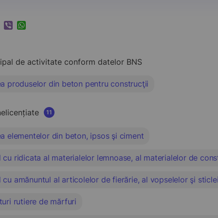
k
ram
nkedIn
Viber
WhatsApp
cipal de activitate conform datelor BNS
a produselor din beton pentru construcţii
nelicențiate
11
a elementelor din beton, ipsos şi ciment
cu ridicata al materialelor lemnoase, al materialelor de cons
cu amănuntul al articolelor de fierărie, al vopselelor şi sticle
uri rutiere de mărfuri