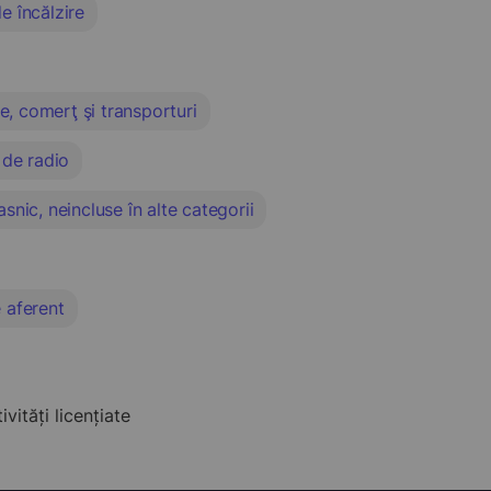
de încălzire
ie, comerţ şi transporturi
 de radio
snic, neincluse în alte categorii
 aferent
ități licențiate