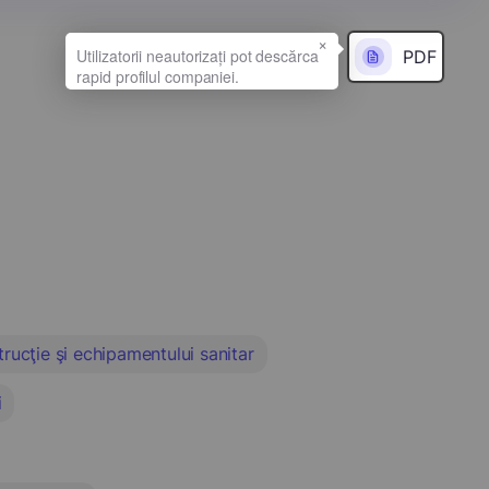
×
PDF
trucţie şi echipamentului sanitar
i