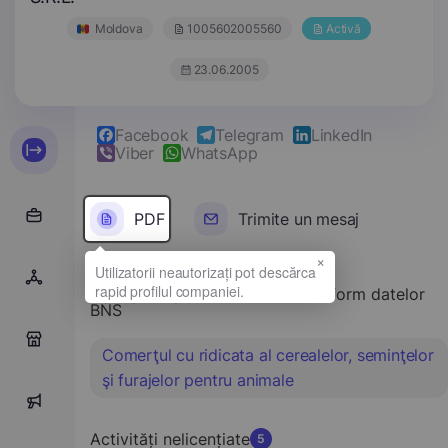
Moldova
1005602005560
Activă
23.06.2005
Facebook
Telegram
LinkedIn
Viber
WhatsApp
PDF
Trimite un mesaj
×
Tipul principal de activitate conform datelor
BNS
0
Comerţul cu ridicata al cerealelor, seminţelor
şi furajelor pentru animale
0
Activități nelicențiate
5