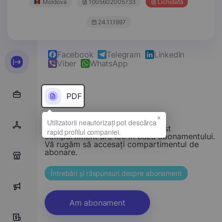
Moldova
1005602005733
Lichidată
24.11.1997
Facebook
Telegram
LinkedIn
Viber
WhatsApp
PDF
×
Stimate vizitator, accesul la acest
compartiment are loc în baza abonamentului.
Vă rugăm să accesați compartimentul de
abonare.
0
Întrebări și răspunsuri despre abonament
0
Am abonament
0