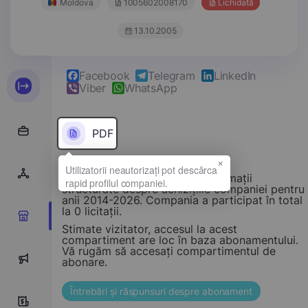
Moldova
1005602008170
Lichidată
13.10.2005
Facebook
Telegram
LinkedIn
Viber
WhatsApp
PDF
×
Acest compartiment oferă informații
structurate despre achizițiile companiei pentru
anii 2014-2026. Compania a participat în total
la 0 licitații.
0
Stimate vizitator, accesul la acest
compartiment are loc în baza abonamentului.
Vă rugăm să accesați compartimentul de
0
abonare.
Întrebări și răspunsuri despre abonament
0