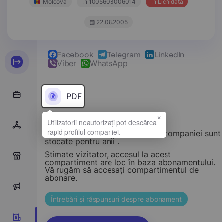
Moldova
1005603006014
Lichidată
22.08.2005
Facebook
Telegram
LinkedIn
Viber
WhatsApp
PDF
×
Rapoarte financiare ale acestei companiei sunt
stocate pentru anii .
Stimate vizitator, accesul la acest
0
compartiment are loc în baza abonamentului.
Vă rugăm să accesați compartimentul de
abonare.
0
Întrebări și răspunsuri despre abonament
0