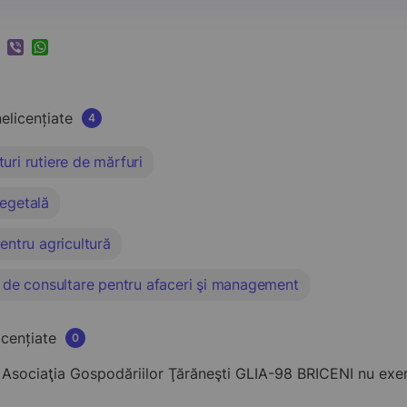
k
ram
nkedIn
Viber
WhatsApp
nelicențiate
4
uri rutiere de mărfuri
vegetală
pentru agricultură
i de consultare pentru afaceri şi management
licențiate
0
sociaţia Gospodăriilor Ţărăneşti GLIA-98 BRICENI nu exercit