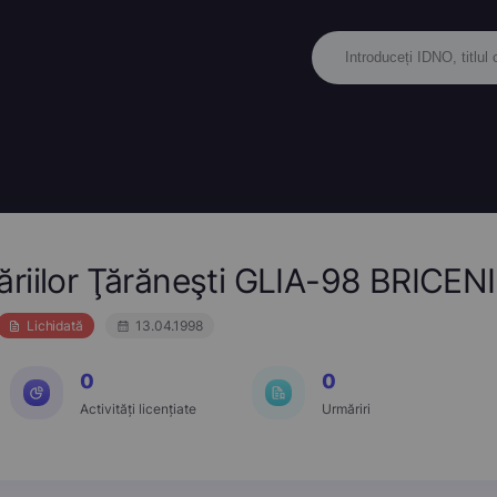
riilor Ţărăneşti GLIA-98 BRICENI
Lichidată
13.04.1998
0
0
Activități licențiate
Urmăriri