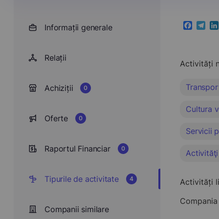
Informații generale
Faceboo
Teleg
Li
Relații
Activități 
Transport
Achiziții
0
Cultura 
Oferte
0
Servicii 
Raportul Financiar
0
Activităţ
Tipurile de activitate
4
Activități 
Compania A
Companii similare