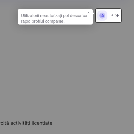
×
PDF
ă activități licențiate