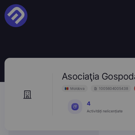
Asociaţia Gospodă
Moldova
1005604005438
4
Activități nelicențiate