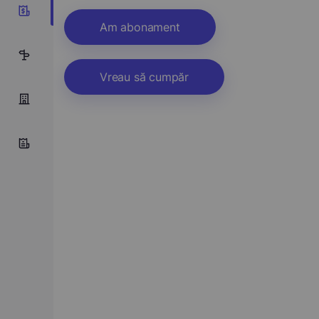
4
Am abonament
7
Vreau să cumpăr