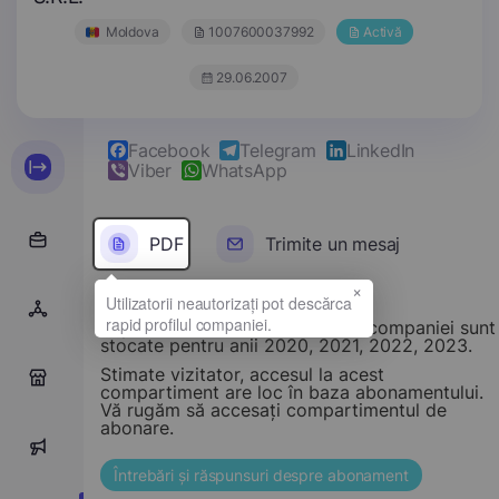
Moldova
1007600037992
Activă
29.06.2007
Facebook
Telegram
LinkedIn
Viber
WhatsApp
PDF
Trimite un mesaj
×
Rapoarte financiare ale acestei companiei sunt
stocate pentru anii 2020, 2021, 2022, 2023.
Stimate vizitator, accesul la acest
0
compartiment are loc în baza abonamentului.
Vă rugăm să accesați compartimentul de
abonare.
0
Întrebări și răspunsuri despre abonament