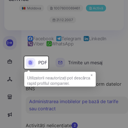
Moldova
1007600069461
Activă
21.12.2007
Facebook
Telegram
LinkedIn
Viber
WhatsApp
PDF
Trimite un mesaj
×
Tipul principal de activitate conform datelor
BNS
0
Administrarea imobilelor pe bază de tarife
sau contract
0
Activități nelicențiate
2