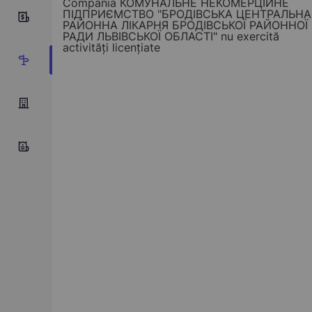
Compania КОМУНАЛЬНЕ НЕКОМЕРЦІЙНЕ
ПІДПРИЄМСТВО "БРОДІВСЬКА ЦЕНТРАЛЬНА
0
РАЙОННА ЛІКАРНЯ БРОДІВСЬКОЇ РАЙОННОЇ
РАДИ ЛЬВІВСЬКОЇ ОБЛАСТІ" nu exercită
activități licențiate
1