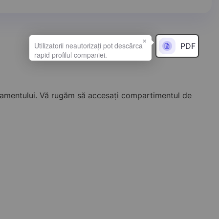
×
PDF
onamentului. Vă rugăm să accesați compartimentul de