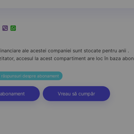
k
ram
nkedIn
Viber
WhatsApp
inanciare ale acestei companiei sunt stocate pentru anii .
zitator, accesul la acest compartiment are loc în baza ab
și răspunsuri despre abonament
abonament
Vreau să cumpăr