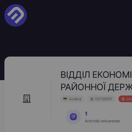
ВІДДІЛ ЕКОНОМІ
РАЙОННОЇ ДЕРЖ
Ucraina
02738307
Lic
1
Activități nelicențiate