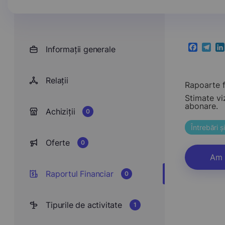
Informații generale
Faceboo
Teleg
Li
Relații
Rapoarte f
Stimate vi
abonare.
Achiziții
0
Întrebări 
Oferte
0
Am 
Raportul Financiar
0
Tipurile de activitate
1