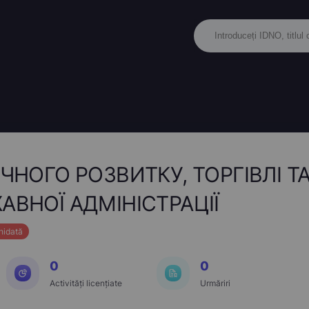
ЧНОГО РОЗВИТКУ, ТОРГІВЛІ 
АВНОЇ АДМІНІСТРАЦІЇ
hidată
0
0
Activități licențiate
Urmăriri