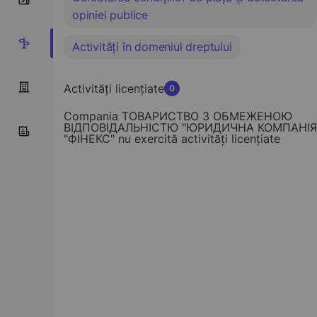
opiniei publice
4
Activități în domeniul dreptului
Activități licențiate
0
Compania ТОВАРИСТВО З ОБМЕЖЕНОЮ
ВІДПОВІДАЛЬНІСТЮ "ЮРИДИЧНА КОМПАНІЯ
"ФІНЕКС" nu exercită activități licențiate