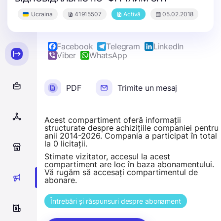
Ucraina
41915507
Activă
05.02.2018
Facebook
Telegram
LinkedIn
Viber
WhatsApp
PDF
Trimite un mesaj
Acest compartiment oferă informații
structurate despre achizițiile companiei pentru
anii 2014-2026. Compania a participat în total
la 0 licitații.
0
Stimate vizitator, accesul la acest
compartiment are loc în baza abonamentului.
Vă rugăm să accesați compartimentul de
0
abonare.
Întrebări și răspunsuri despre abonament
0