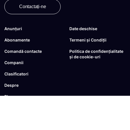
Contactați-ne
Anunțuri
Date deschise
Abonamente
Termeni și Condiții
Comandă contacte
Politica de confidențialitate
și de cookie-uri
Companii
Clasificatori
Despre
Blog
FAQ
© Toate drepturile sunt rezervate
dezvoltat de
RTS