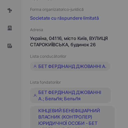
Forma organizatorico-juridică
7
Societate cu răspundere limitată
Adresa
Україна, 04116, місто Київ, ВУЛИЦЯ
СТАРОКИЇВСЬКА, будинок 26
Lista conducătorilor
БЕТ ФЕРДІНАНД ДЖОВАННІ А.
Lista fondatorilor
БЕТ ФЕРДІНАНД ДЖОВАННІ
А.; Бельґія; Бельґія
КІНЦЕВИЙ БЕНЕФІЦІАРНИЙ
ВЛАСНИК (КОНТРОЛЕР)
ЮРИДИЧНОЇ ОСОБИ - БЕТ