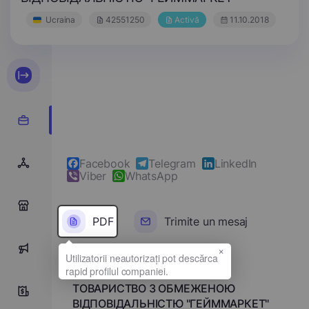
Ucraina
42551250
Activă
11.10.2018
Facebook
Telegram
LinkedIn
Viber
WhatsApp
0
PDF
Trimite un mesaj
×
0
Denumirea completă
ТОВАРИСТВО З ОБМЕЖЕНОЮ
0
ВІДПОВІДАЛЬНІСТЮ "ГЕЙММАРКЕТ"