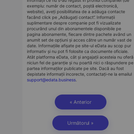
informații ce nu s-au regăsit în profilul companiei (de
exemplu: număr de contact, poștă electronică,
website), aveți posibilitatea de a adăuga contacte
facând click pe „Adăugați contact”. Informații
suplimentare despre companie pot fi vizualizate
procurând unul din abonamentele disponibile pe
pagina abonamente, fiecare dintre pachete având un
anumit set de opțiuni și acces către un număr vast de
date. Informațiile afișate pe site-ul eData au scop pur
informativ și nu pot fi folosite ca documente oficiale.
Atât platforma eData, cât și angajații acesteia nu oferă
niciun fel de garanție și nu poartă nici o răspundere pe
partea informaților publicate pe site. Dacă au fost
depistate informații incorecte, contactați-ne la emailul
support@edata.business
.
« Anterior
Următorul »