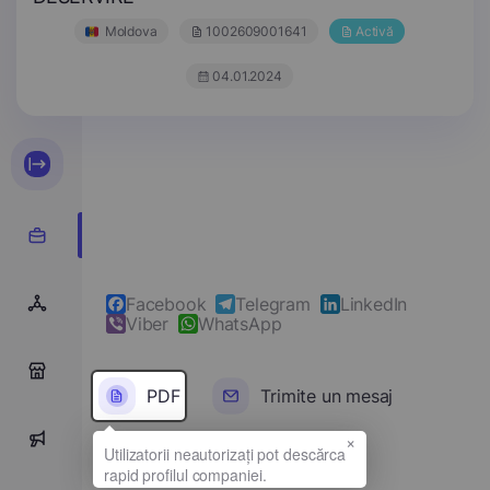
Moldova
1002609001641
Activă
04.01.2024
Facebook
Telegram
LinkedIn
Viber
WhatsApp
0
PDF
Trimite un mesaj
×
0
Denumirea completă