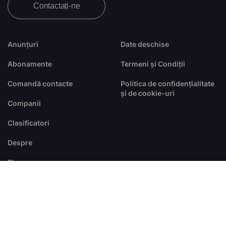
Contactați-ne
Anunțuri
Date deschise
Abonamente
Termeni și Condiții
Comandă contacte
Politica de confidențialitate
și de cookie-uri
Companii
Clasificatori
Despre
Blog
FAQ
© Toate drepturile sunt rezervate
dezvoltat de
RTS