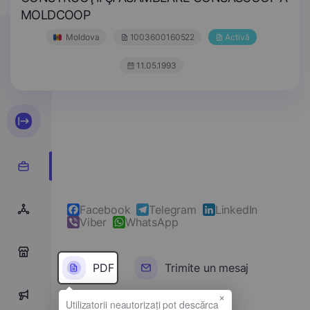
MOLDCOOP
Moldova
1003600160522
Activă
11.05.1993
Facebook
Telegram
LinkedIn
Viber
WhatsApp
0
PDF
Trimite un mesaj
×
0