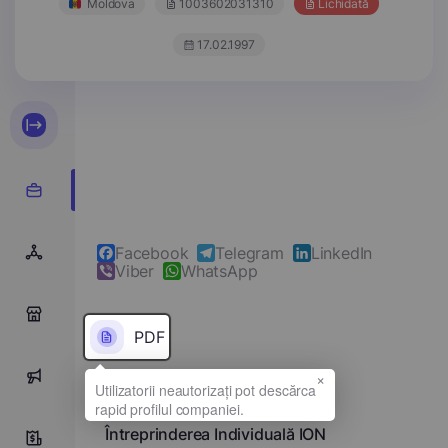
Moldova
1003602031310
Lichidată
17.02.1997
Facebook
Telegram
LinkedIn
Viber
WhatsApp
0
PDF
×
0
Denumirea completă
Întreprinderea Individuală ION
0