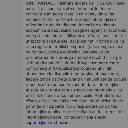
ION FRUNTAŞU, înființată la data de 17.02.1997, este
extrasă din surse deschise. Informațiile despre
companii sunt actualizate în timp real, din surse
veridice. Astfel, portalul furnizează informații la zi,
reflectând date din diverse domenii de activitate
economică și dezvăluind imaginea agenților economici
care prezinte interes utilizatorilor eData. În calitate de
utilizator a acestui site, dacă dețineți informații ce nu
s-au regăsit în profilul companiei (de exemplu: număr
de contact, poștă electronică, website), aveți
posibilitatea de a adăuga contacte facând click pe
„Adăugați contact”. Informații suplimentare despre
companie pot fi vizualizate procurând unul din
abonamentele disponibile pe pagina abonamente,
fiecare dintre pachete având un anumit set de opțiuni
și acces către un număr vast de date. Informațiile
afișate pe site-ul eData au scop pur informativ și nu
pot fi folosite ca documente oficiale. Atât platforma
eData, cât și angajații acesteia nu oferă niciun fel de
garanție și nu poartă nici o răspundere pe partea
informaților publicate pe site. Dacă au fost depistate
informații incorecte, contactați-ne la emailul
support@edata.business
.