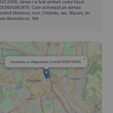
1.01.2006, căreia i-a fost atribuit codul fiscal
005600062675. Care activează pe adresa
uridică Moldova, mun. Chişinău, sec. Rîşcani, str.
oan Botezătorul, 18A
×
Societatea cu Răspundere Limitată RCM-TRANS