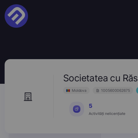
Societatea cu Ră
Moldova
1005600062675
5
Activități nelicențiate