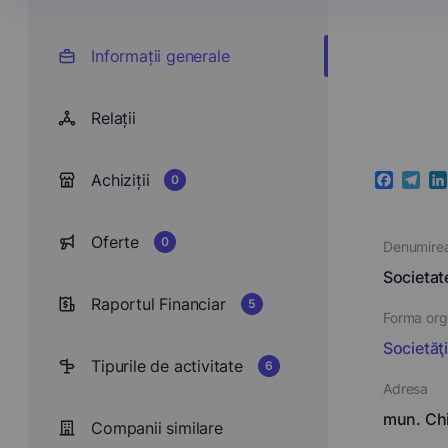
Informații generale
Relații
Achiziții
0
Faceboo
Teleg
Li
Oferte
0
Denumire
Societa
Raportul Financiar
5
Forma orga
Societăţ
Tipurile de activitate
6
Adresa
mun. Chi
Companii similare