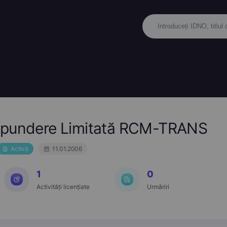
spundere Limitată RCM-TRANS
Activă
11.01.2006
1
0
Activități licențiate
Urmăriri