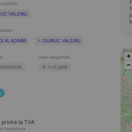
1
ucătorilor
1
IUC VALERIU
j
I
atorilor
I VLADIMIR
GURIUC VALERIU
+
al
Data înregistrării
−
600062675
11.01.2006
ă
 privire la TVA
e înregistrare