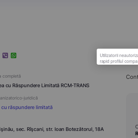
k
ram
nkedIn
Viber
WhatsApp
a completă
Con
tea cu Răspundere Limitată RCM-TRANS
nizatorico-juridică
i cu răspundere limitată
şinău, sec. Rîşcani, str. Ioan Botezătorul, 18A