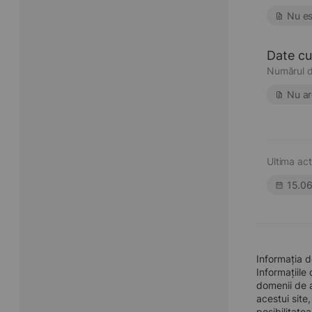
Nu es
Date cu 
Numărul d
Nu ar
Ultima act
15.0
Informația 
Informațiile
domenii de a
acestui site
posibilitate