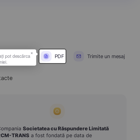
×
PDF
Trimite un mesaj
tacte
Compania
Societatea cu Răspundere Limitată
RCM-TRANS
a fost fondată pe data de