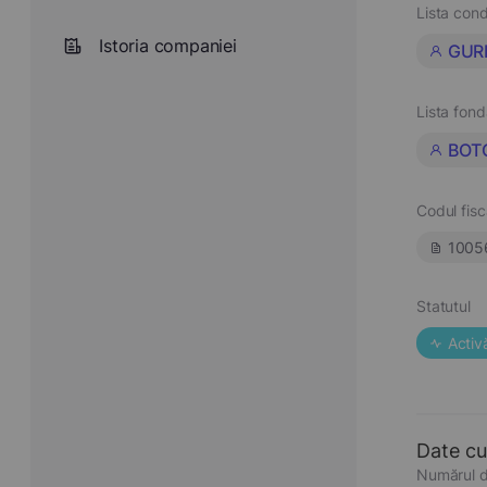
Lista cond
Istoria companiei
GUR
Lista fond
BOTO
Codul fisc
1005
Statutul
Activ
Date cu
Numărul d