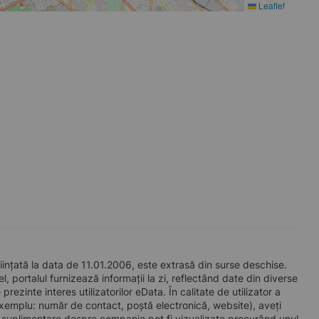
Leaflet
țată la data de 11.01.2006, este extrasă din surse deschise.
l, portalul furnizează informații la zi, reflectând date din diverse
zinte interes utilizatorilor eData. În calitate de utilizator a
e exemplu: număr de contact, poștă electronică, website), aveți
i suplimentare despre companie pot fi vizualizate procurând unul