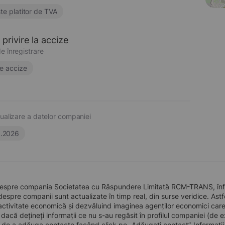
te platitor de TVA
privire la accize
e înregistrare
e accize
ualizare a datelor companiei
6.2026
despre compania Societatea cu Răspundere Limitată RCM-TRANS, înfiin
 despre companii sunt actualizate în timp real, din surse veridice. Astfe
ctivitate economică și dezvăluind imaginea agenților economici care pre
, dacă dețineți informații ce nu s-au regăsit în profilul companiei (d
a de a adăuga contacte facând click pe „Adăugați contact”. Informați