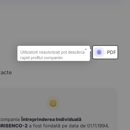
×
PDF
tacte
Compania
Întreprinderea Individuală
GRISENCO-2
a fost fondată pe data de 01.11.1994,