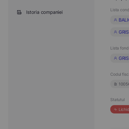
Lista cond
Istoria companiei
BAL
GRI
Lista fond
GRI
Codul fisc
1005
Statutul
Lichi