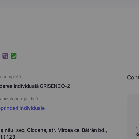
k
ram
nkedIn
Viber
WhatsApp
a completă
Con
nderea Individuală GRISENCO-2
nizatorico-juridică
eprinderi individuale
şinău, sec. Ciocana, str. Mircea cel Bătrân bd.,
f.) 123