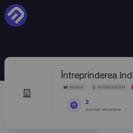
Întreprinderea I
Moldova
1005600062974
2
Activități nelicențiate