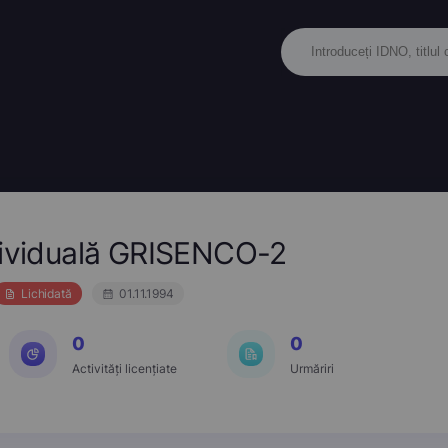
ndividuală GRISENCO-2
Lichidată
01.11.1994
0
0
Activități licențiate
Urmăriri