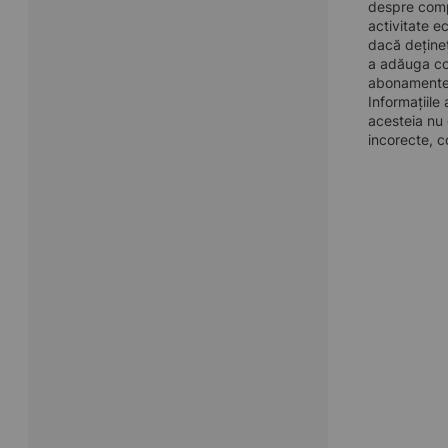
despre compa
activitate e
dacă dețineț
a adăuga con
abonamentel
Informațiile
acesteia nu 
incorecte, c