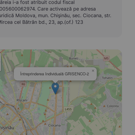
ăreia i-a fost atribuit codul fiscal
005600062974. Care activează pe adresa
uridică Moldova, mun. Chişinău, sec. Ciocana, str.
ircea cel Bătrân bd., 23, ap.(of.) 123
×
Întreprinderea Individuală GRISENCO-2