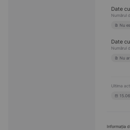
Date cu
Numărul d
Nu es
Date cu 
Numărul d
Nu ar
Ultima act
15.0
Informația d