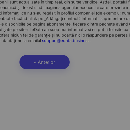
nii sunt actualizate în timp real, din surse veridice. Astfel, portalul 
conomică și dezvăluind imaginea agenților economici care prezinte intere
i informații ce nu s-au regăsit în profilul companiei (de exemplu: num
tacte facând click pe „Adăugați contact”. Informații suplimentare d
e disponibile pe pagina abonamente, fiecare dintre pachete având un
 afișate pe site-ul eData au scop pur informativ și nu pot fi folosite c
oferă niciun fel de garanție și nu poartă nici o răspundere pe partea i
ontactați-ne la emailul
support@edata.business
.
« Anterior