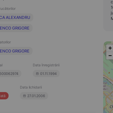
c
1
ucătorilor
j
ICA ALEXANDRU
M
SENCO GRIGORE
atorilor
+
SENCO GRIGORE
−
al
Data înregistrării
600062974
01.11.1994
Data lichidarii
dată
27.01.2006