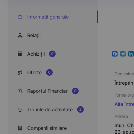
Informații generale
Relații
Achiziții
0
Faceboo
Teleg
Li
Oferte
0
Denumire
Întrepri
Raportul Financiar
0
Forma orga
Alte într
Tipurile de activitate
2
Adresa
mun. Chi
Companii similare
23, ap.(o