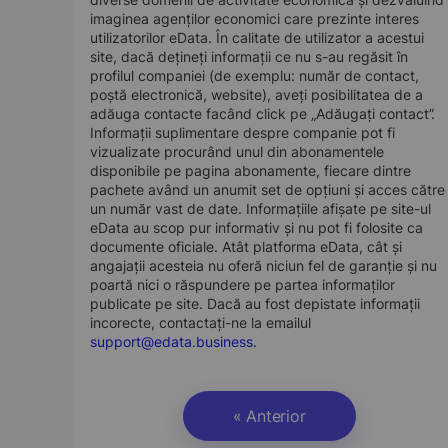
imaginea agenților economici care prezinte interes
utilizatorilor eData. În calitate de utilizator a acestui
site, dacă dețineți informații ce nu s-au regăsit în
profilul companiei (de exemplu: număr de contact,
poștă electronică, website), aveți posibilitatea de a
adăuga contacte facând click pe „Adăugați contact”.
Informații suplimentare despre companie pot fi
vizualizate procurând unul din abonamentele
disponibile pe pagina abonamente, fiecare dintre
pachete având un anumit set de opțiuni și acces către
un număr vast de date. Informațiile afișate pe site-ul
eData au scop pur informativ și nu pot fi folosite ca
documente oficiale. Atât platforma eData, cât și
angajații acesteia nu oferă niciun fel de garanție și nu
poartă nici o răspundere pe partea informaților
publicate pe site. Dacă au fost depistate informații
incorecte, contactați-ne la emailul
support@edata.business
.
« Anterior