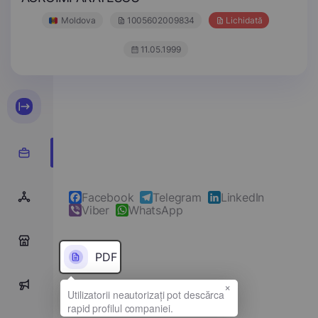
Moldova
1005602009834
Lichidată
11.05.1999
Facebook
Telegram
LinkedIn
Viber
WhatsApp
0
PDF
×
0
Denumirea completă