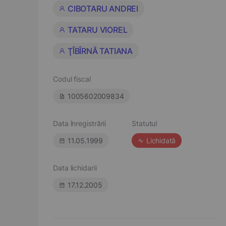
CIBOTARU ANDREI
TATARU VIOREL
ŢÎBÎRNĂ TATIANA
Codul fiscal
1005602009834
Data înregistrării
Statutul
11.05.1999
Lichidată
Data lichidarii
17.12.2005