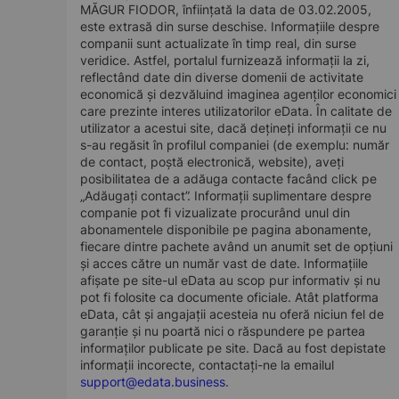
MĂGUR FIODOR, înființată la data de 03.02.2005,
este extrasă din surse deschise. Informațiile despre
companii sunt actualizate în timp real, din surse
veridice. Astfel, portalul furnizează informații la zi,
reflectând date din diverse domenii de activitate
economică și dezvăluind imaginea agenților economici
care prezinte interes utilizatorilor eData. În calitate de
utilizator a acestui site, dacă dețineți informații ce nu
s-au regăsit în profilul companiei (de exemplu: număr
de contact, poștă electronică, website), aveți
posibilitatea de a adăuga contacte facând click pe
„Adăugați contact”. Informații suplimentare despre
companie pot fi vizualizate procurând unul din
abonamentele disponibile pe pagina abonamente,
fiecare dintre pachete având un anumit set de opțiuni
și acces către un număr vast de date. Informațiile
afișate pe site-ul eData au scop pur informativ și nu
pot fi folosite ca documente oficiale. Atât platforma
eData, cât și angajații acesteia nu oferă niciun fel de
garanție și nu poartă nici o răspundere pe partea
informaților publicate pe site. Dacă au fost depistate
informații incorecte, contactați-ne la emailul
support@edata.business
.