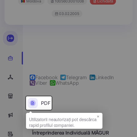
Moldova
1005603001008
Lichidată
03.02.2005
Facebook
Telegram
LinkedIn
Viber
WhatsApp
0
PDF
×
0
Denumirea completă
Întreprinderea Individuală MĂGUR
0