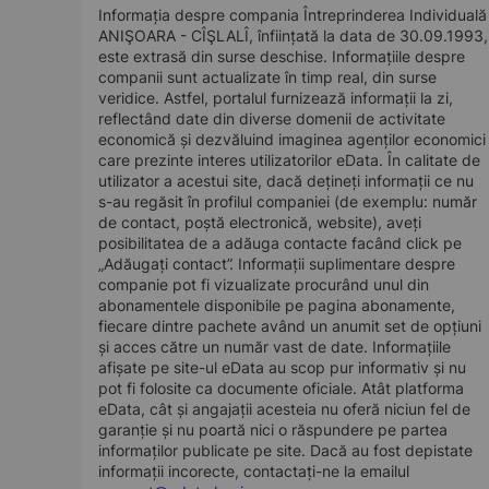
Informația despre compania Întreprinderea Individuală
ANIŞOARA - CÎŞLALÎ, înființată la data de 30.09.1993,
este extrasă din surse deschise. Informațiile despre
companii sunt actualizate în timp real, din surse
veridice. Astfel, portalul furnizează informații la zi,
reflectând date din diverse domenii de activitate
economică și dezvăluind imaginea agenților economici
care prezinte interes utilizatorilor eData. În calitate de
utilizator a acestui site, dacă dețineți informații ce nu
s-au regăsit în profilul companiei (de exemplu: număr
de contact, poștă electronică, website), aveți
posibilitatea de a adăuga contacte facând click pe
„Adăugați contact”. Informații suplimentare despre
companie pot fi vizualizate procurând unul din
abonamentele disponibile pe pagina abonamente,
fiecare dintre pachete având un anumit set de opțiuni
și acces către un număr vast de date. Informațiile
afișate pe site-ul eData au scop pur informativ și nu
pot fi folosite ca documente oficiale. Atât platforma
eData, cât și angajații acesteia nu oferă niciun fel de
garanție și nu poartă nici o răspundere pe partea
informaților publicate pe site. Dacă au fost depistate
informații incorecte, contactați-ne la emailul