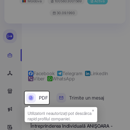
Moldova
1005603001569
Activă
30.09.1993
Facebook
Telegram
LinkedIn
Viber
WhatsApp
0
PDF
Trimite un mesaj
×
0
Denumirea completă
Întreprinderea Individuală ANIŞOARA -
0