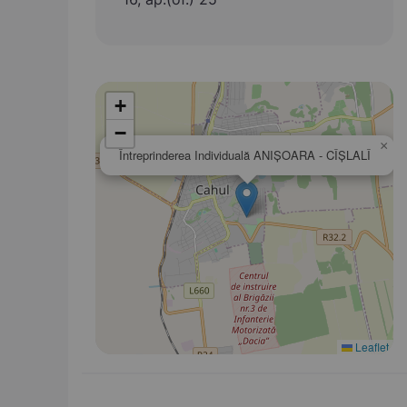
+
−
×
Întreprinderea Individuală ANIŞOARA - CÎŞLALÎ
Leaflet