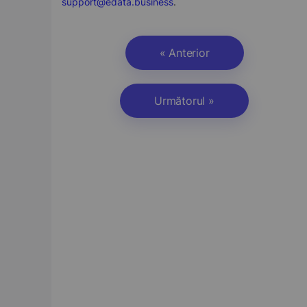
support@edata.business
.
« Anterior
Următorul »