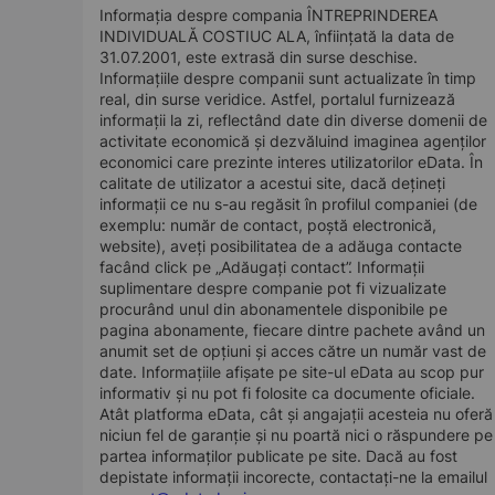
Informația despre compania ÎNTREPRINDEREA
INDIVIDUALĂ COSTIUC ALA, înființată la data de
31.07.2001, este extrasă din surse deschise.
Informațiile despre companii sunt actualizate în timp
real, din surse veridice. Astfel, portalul furnizează
informații la zi, reflectând date din diverse domenii de
activitate economică și dezvăluind imaginea agenților
economici care prezinte interes utilizatorilor eData. În
calitate de utilizator a acestui site, dacă dețineți
informații ce nu s-au regăsit în profilul companiei (de
exemplu: număr de contact, poștă electronică,
website), aveți posibilitatea de a adăuga contacte
facând click pe „Adăugați contact”. Informații
suplimentare despre companie pot fi vizualizate
procurând unul din abonamentele disponibile pe
pagina abonamente, fiecare dintre pachete având un
anumit set de opțiuni și acces către un număr vast de
date. Informațiile afișate pe site-ul eData au scop pur
informativ și nu pot fi folosite ca documente oficiale.
Atât platforma eData, cât și angajații acesteia nu oferă
niciun fel de garanție și nu poartă nici o răspundere pe
partea informaților publicate pe site. Dacă au fost
depistate informații incorecte, contactați-ne la emailul