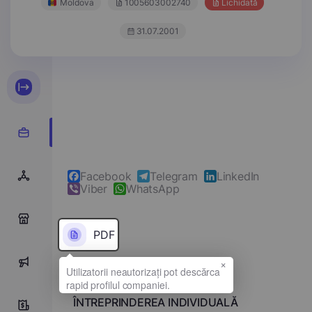
Moldova
1005603002740
Lichidată
31.07.2001
Facebook
Telegram
LinkedIn
Viber
WhatsApp
0
PDF
×
0
Denumirea completă
ÎNTREPRINDEREA INDIVIDUALĂ
0