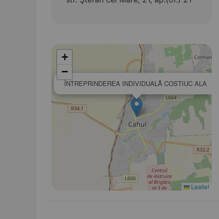
+
−
×
ÎNTREPRINDEREA INDIVIDUALĂ COSTIUC ALA
Leaflet