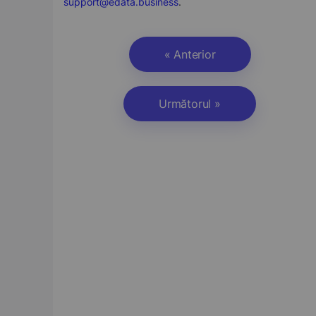
support@edata.business
.
« Anterior
Următorul »