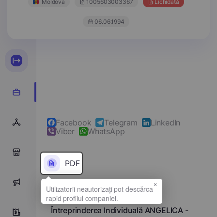
Moldova
1005603003367
Lichidată
06.06.1994
Facebook
Telegram
LinkedIn
Viber
WhatsApp
0
PDF
×
0
Denumirea completă
Întreprinderea Individuală ANGELICA -
0