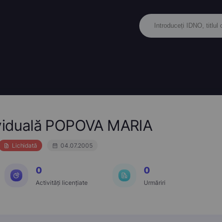
dividuală POPOVA MARIA
Lichidată
04.07.2005
0
0
Activități licențiate
Urmăriri