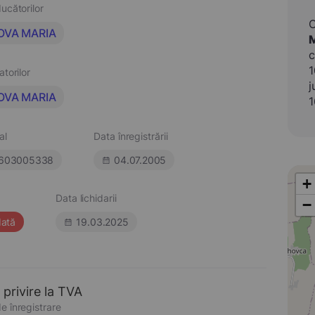
ucătorilor
OVA MARIA
c
1
atorilor
j
OVA MARIA
1
al
Data înregistrării
603005338
04.07.2005
+
Data lichidarii
−
dată
19.03.2025
 privire la TVA
e înregistrare