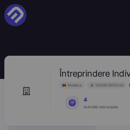
Întreprindere In
Moldova
1005603005338
4
Activități nelicențiate