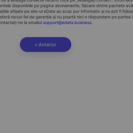
ntele disponibile pe pagina abonamente, fiecare dintre pachete avân
ațiile afișate pe site-ul eData au scop pur informativ și nu pot fi folo
oferă niciun fel de garanție și nu poartă nici o răspundere pe partea i
ontactați-ne la emailul
support@edata.business
.
« Anterior