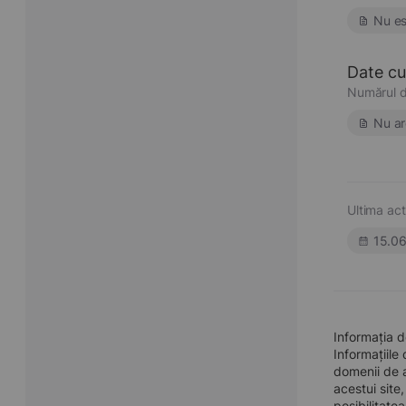
Nu es
Date cu 
Numărul d
Nu ar
Ultima act
15.0
Informația d
Informațiile
domenii de a
acestui site
posibilitate