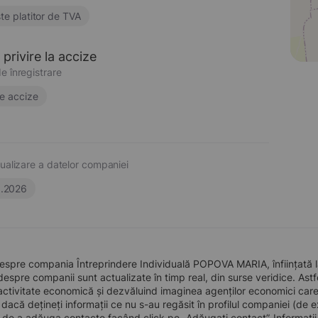
te platitor de TVA
privire la accize
e înregistrare
e accize
ualizare a datelor companiei
6.2026
espre compania Întreprindere Individuală POPOVA MARIA, înființată l
 despre companii sunt actualizate în timp real, din surse veridice. Astfe
ctivitate economică și dezvăluind imaginea agenților economici care pre
, dacă dețineți informații ce nu s-au regăsit în profilul companiei (d
a de a adăuga contacte facând click pe „Adăugați contact”. Informați