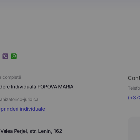
k
ram
nkedIn
Viber
WhatsApp
a completă
Con
ndere Individuală POPOVA MARIA
Telefo
(+373
nizatorico-juridică
eprinderi individuale
 Valea Perjei, str. Lenin, 162