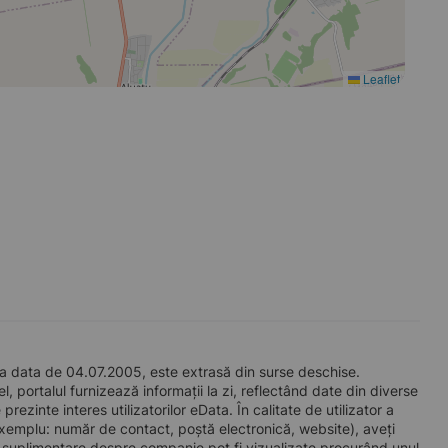
Leaflet
a data de 04.07.2005, este extrasă din surse deschise.
l, portalul furnizează informații la zi, reflectând date din diverse
zinte interes utilizatorilor eData. În calitate de utilizator a
e exemplu: număr de contact, poștă electronică, website), aveți
i suplimentare despre companie pot fi vizualizate procurând unul