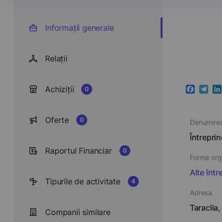
Informații generale
Relații
Achiziții
0
Faceboo
Teleg
Li
Oferte
0
Denumire
Întrepri
Raportul Financiar
0
Forma orga
Alte într
Tipurile de activitate
4
Adresa
Taraclia,
Companii similare