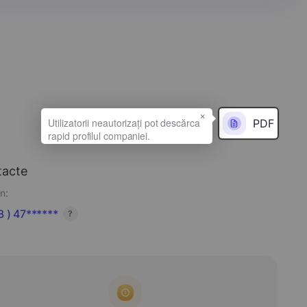
×
PDF
tacte
n:
 ) 47******
?