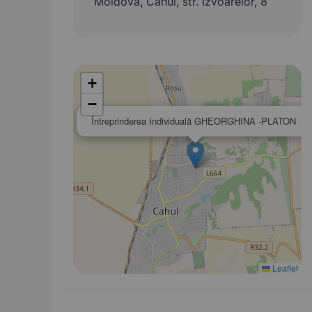
Moldova, Cahul, str. Izvoarelor, 8
+
−
×
Întreprinderea Individuală GHEORGHINA -PLATON
Leaflet