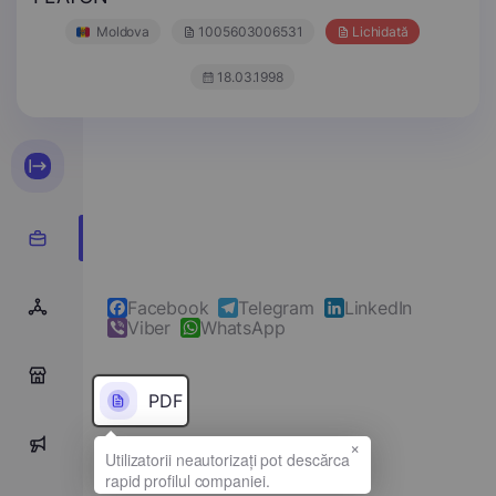
Moldova
1005603006531
Lichidată
18.03.1998
Facebook
Telegram
LinkedIn
Viber
WhatsApp
0
PDF
×
0
Denumirea completă