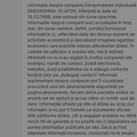
Informația despre compania Întreprinderea Individuală
GHEORGHINA -PLATON, înființată la data de
18.03.1998, este extrasă din surse deschise.
Informațiile despre companii sunt actualizate în timp
real, din surse veridice. Astfel, portalul furnizează
informații la zi, reflectând date din diverse domenii de
activitate economică și dezvăluind imaginea agenților
economici care prezinte interes utilizatorilor eData. În
calitate de utilizator a acestui site, dacă dețineți
informații ce nu s-au regăsit în profilul companiei (de
exemplu: număr de contact, poștă electronică,
website), aveți posibilitatea de a adăuga contacte
facând click pe „Adăugați contact”. Informații
suplimentare despre companie pot fi vizualizate
procurând unul din abonamentele disponibile pe
pagina abonamente, fiecare dintre pachete având un
anumit set de opțiuni și acces către un număr vast de
date. Informațiile afișate pe site-ul eData au scop pur
informativ și nu pot fi folosite ca documente oficiale.
Atât platforma eData, cât și angajații acesteia nu oferă
niciun fel de garanție și nu poartă nici o răspundere pe
partea informaților publicate pe site. Dacă au fost
depistate informații incorecte, contactați-ne la emailul