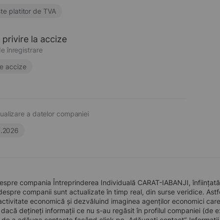
te platitor de TVA
privire la accize
e înregistrare
e accize
ualizare a datelor companiei
6.2026
espre compania Întreprinderea Individuală CARAT-IABANJI, înființată
 despre companii sunt actualizate în timp real, din surse veridice. Astfe
ctivitate economică și dezvăluind imaginea agenților economici care pre
, dacă dețineți informații ce nu s-au regăsit în profilul companiei (d
a de a adăuga contacte facând click pe „Adăugați contact”. Informați