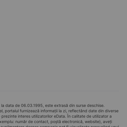
 la data de 06.03.1995, este extrasă din surse deschise.
l, portalul furnizează informații la zi, reflectând date din diverse
zinte interes utilizatorilor eData. În calitate de utilizator a
e exemplu: număr de contact, poștă electronică, website), aveți
i suplimentare despre companie pot fi vizualizate procurând unul