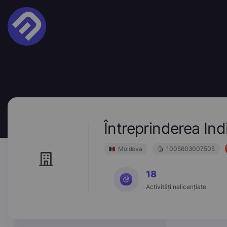
Întreprinderea In
Moldova
1005603007505
18
Activități nelicențiate