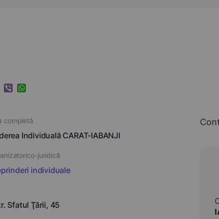
k
ram
nkedIn
Viber
WhatsApp
a completă
Con
nderea Individuală CARAT-IABANJI
nizatorico-juridică
eprinderi individuale
r. Sfatul Ţării, 45