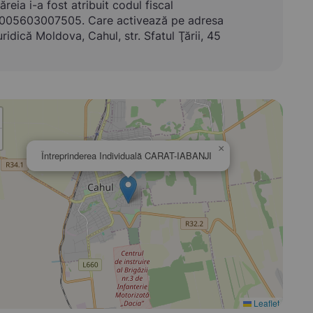
ăreia i-a fost atribuit codul fiscal
005603007505. Care activează pe adresa
uridică Moldova, Cahul, str. Sfatul Ţării, 45
×
Întreprinderea Individuală CARAT-IABANJI
Leaflet