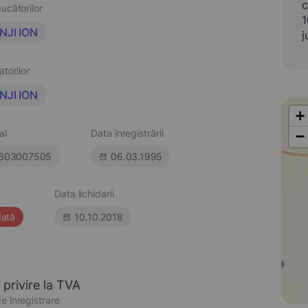
c
ucătorilor
1
NJI ION
j
atorilor
NJI ION
+
al
Data înregistrării
−
603007505
06.03.1995
Data lichidarii
dată
10.10.2018
 privire la TVA
e înregistrare