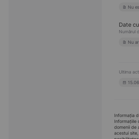
Nu es
Date cu 
Numărul d
Nu ar
Ultima act
15.0
Informația d
Informațiile
domenii de a
acestui site
posibilitate