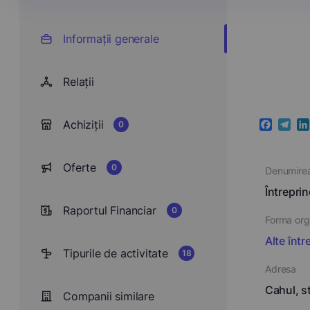
Informații generale
Relații
Achiziții
0
Faceboo
Teleg
Li
Oferte
0
Denumire
Întrepri
Raportul Financiar
0
Forma orga
Alte într
Tipurile de activitate
18
Adresa
Cahul, st
Companii similare