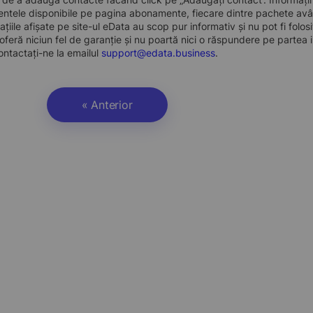
ntele disponibile pe pagina abonamente, fiecare dintre pachete avân
ațiile afișate pe site-ul eData au scop pur informativ și nu pot fi folo
oferă niciun fel de garanție și nu poartă nici o răspundere pe partea i
ontactați-ne la emailul
support@edata.business
.
« Anterior