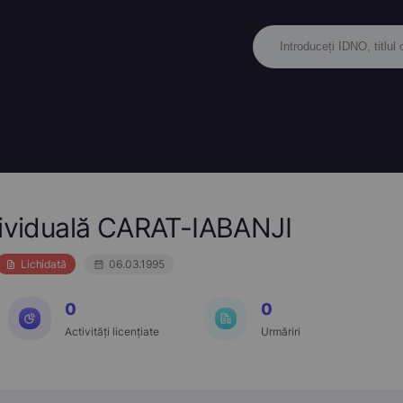
dividuală CARAT-IABANJI
Lichidată
06.03.1995
0
0
Activități licențiate
Urmăriri