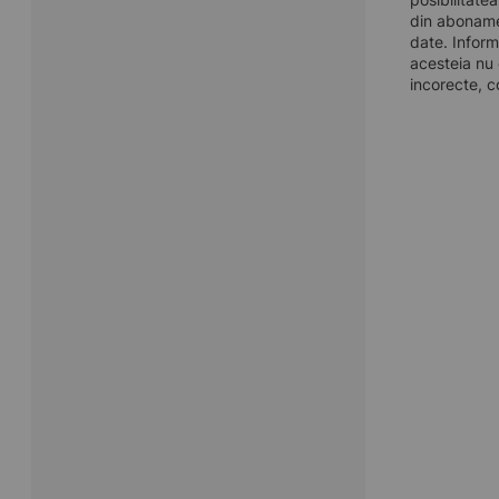
din aboname
date. Inform
acesteia nu 
incorecte, c