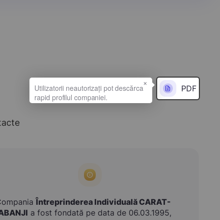
×
PDF
tacte
Compania
Întreprinderea Individuală CARAT-
IABANJI
a fost fondată pe data de 06.03.1995,