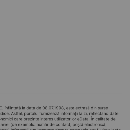
nființată la data de 08.07.1998, este extrasă din surse
ice. Astfel, portalul furnizează informații la zi, reflectând date
mici care prezinte interes utilizatorilor eData. În calitate de
companiei (de exemplu: număr de contact, poștă electronică,
act”. Informații suplimentare despre companie pot fi vizualizate