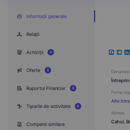
Informații generale
Relații
Achiziții
0
Faceboo
Teleg
Li
Oferte
0
Denumire
Întrepr
Raportul Financiar
0
Forma orga
Alte într
Tipurile de activitate
8
Adresa
Cahul, B
Companii similare