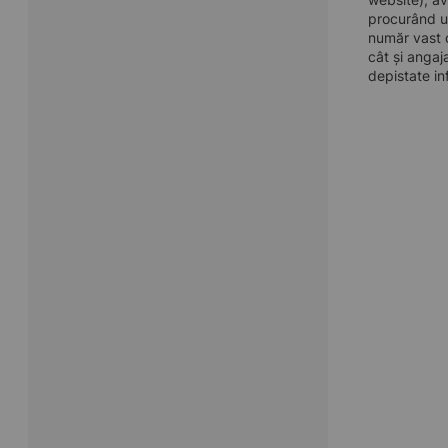
procurând u
număr vast d
cât și angaj
depistate in