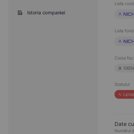
Lista cond
Istoria companiei
NIC
Lista fond
NIC
Codul fisc
1005
Statutul
Lichi
Date cu
Numărul d