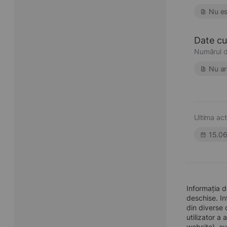
Nu es
Date cu 
Numărul d
Nu ar
Ultima act
15.0
Informația 
deschise. In
din diverse 
utilizator a
website), av