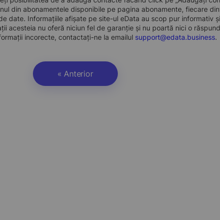
nul din abonamentele disponibile pe pagina abonamente, fiecare dint
e date. Informațiile afișate pe site-ul eData au scop pur informativ și
ații acesteia nu oferă niciun fel de garanție și nu poartă nici o răspun
formații incorecte, contactați-ne la emailul
support@edata.business
.
« Anterior