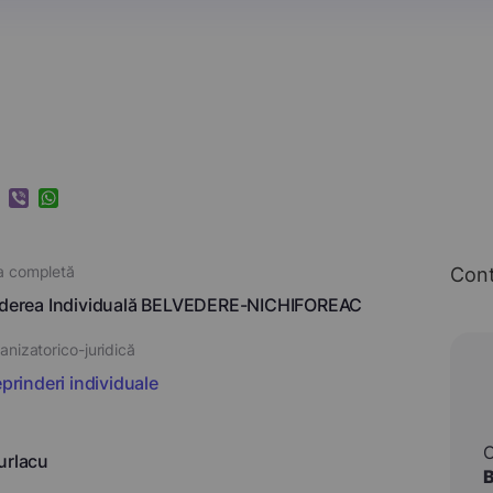
k
ram
nkedIn
Viber
WhatsApp
a completă
Con
inderea Individuală BELVEDERE-NICHIFOREAC
nizatorico-juridică
eprinderi individuale
urlacu