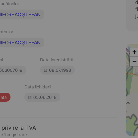
d
ucătorilor
f
HIFOREAC ŞTEFAN
j
atorilor
HIFOREAC ŞTEFAN
+
al
Data înregistrării
−
603007619
08.07.1998
Data lichidarii
dată
05.06.2018
 privire la TVA
e înregistrare