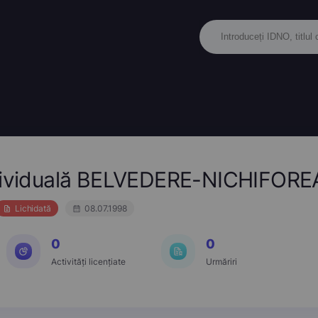
ndividuală BELVEDERE-NICHIFOR
Lichidată
08.07.1998
0
0
Activități licențiate
Urmăriri