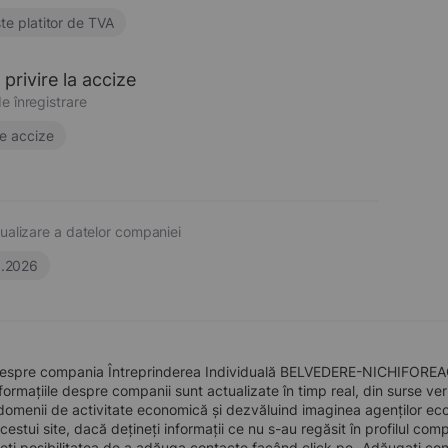
te platitor de TVA
privire la accize
e înregistrare
e accize
ualizare a datelor companiei
6.2026
despre compania Întreprinderea Individuală BELVEDERE-NICHIFOREAC, î
formațiile despre companii sunt actualizate în timp real, din surse verid
domenii de activitate economică și dezvăluind imaginea agenților econo
 acestui site, dacă dețineți informații ce nu s-au regăsit în profilul 
eți posibilitatea de a adăuga contacte facând click pe „Adăugați cont