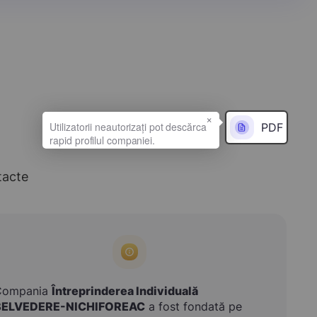
×
PDF
tacte
Compania
Întreprinderea Individuală
BELVEDERE-NICHIFOREAC
a fost fondată pe