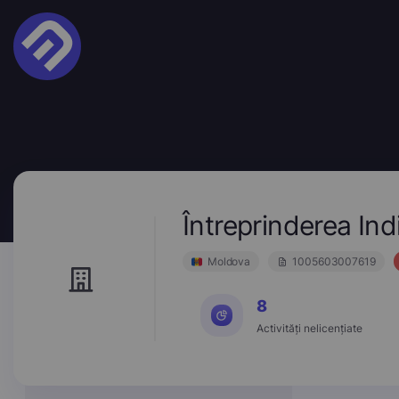
Întreprinderea I
Moldova
1005603007619
8
Activități nelicențiate