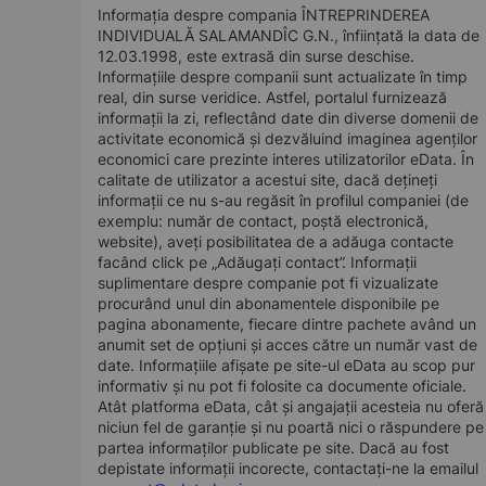
Informația despre compania ÎNTREPRINDEREA
INDIVIDUALĂ SALAMANDÎC G.N., înființată la data de
12.03.1998, este extrasă din surse deschise.
Informațiile despre companii sunt actualizate în timp
real, din surse veridice. Astfel, portalul furnizează
informații la zi, reflectând date din diverse domenii de
activitate economică și dezvăluind imaginea agenților
economici care prezinte interes utilizatorilor eData. În
calitate de utilizator a acestui site, dacă dețineți
informații ce nu s-au regăsit în profilul companiei (de
exemplu: număr de contact, poștă electronică,
website), aveți posibilitatea de a adăuga contacte
facând click pe „Adăugați contact”. Informații
suplimentare despre companie pot fi vizualizate
procurând unul din abonamentele disponibile pe
pagina abonamente, fiecare dintre pachete având un
anumit set de opțiuni și acces către un număr vast de
date. Informațiile afișate pe site-ul eData au scop pur
informativ și nu pot fi folosite ca documente oficiale.
Atât platforma eData, cât și angajații acesteia nu oferă
niciun fel de garanție și nu poartă nici o răspundere pe
partea informaților publicate pe site. Dacă au fost
depistate informații incorecte, contactați-ne la emailul