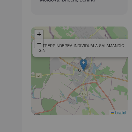
+
−
ÎNTREPRINDEREA INDIVIDUALĂ SALAMANDÎC
G.N.
Leaflet