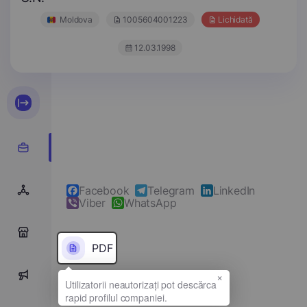
Moldova
1005604001223
Lichidată
12.03.1998
Facebook
Telegram
LinkedIn
Viber
WhatsApp
0
PDF
×
0
Denumirea completă