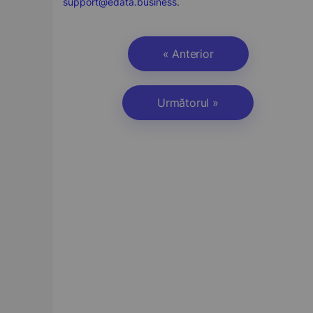
support@edata.business
.
« Anterior
Următorul »