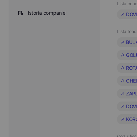
Lista cond
Istoria companiei
DOV
Lista fond
BUL
GOL
ROT
CHE
ZAPL
DOV
KOR
Codul fisc