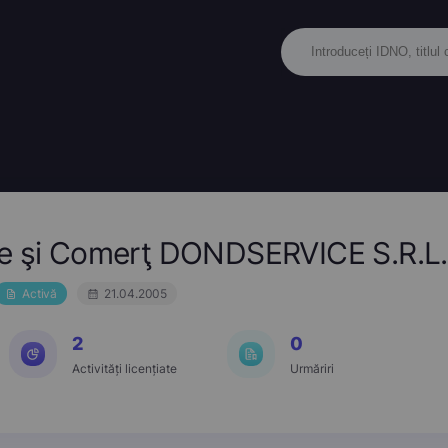
ie şi Comerţ DONDSERVICE S.R.L.
Activă
21.04.2005
2
0
Activități licențiate
Urmăriri