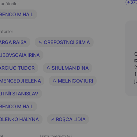
(+37
ucătorilor
BENCO MIHAIL
atorilor
ARGA RAISA
CREPOSTNOI SILVIA
UBOVSCAIA IRINA
2
ARCIUC TUDOR
SHULMAN DINA
1
MENCEDJI ELENA
MELNICOV IURI
j
ITNÎI STANISLAV
BENCO MIHAIL
OLENKO HALYNA
ROŞCA LIDIA
al
Data înregistrării