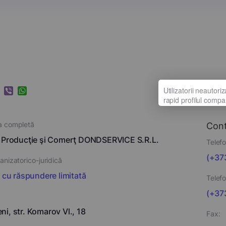
k
ram
nkedIn
Viber
WhatsApp
a completă
Con
 Producţie şi Comerţ DONDSERVICE S.R.L.
Telefo
(+373
nizatorico-juridică
i cu răspundere limitată
Telefo
(+373
i, str. Komarov Vl., 18
Fax: