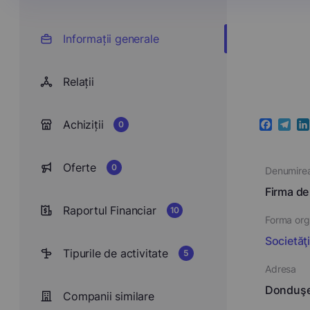
Informații generale
Relații
Achiziții
0
Faceboo
Teleg
Li
Oferte
0
Denumire
Firma de
Raportul Financiar
10
Forma orga
Societăţ
Tipurile de activitate
5
Adresa
Donduşen
Companii similare