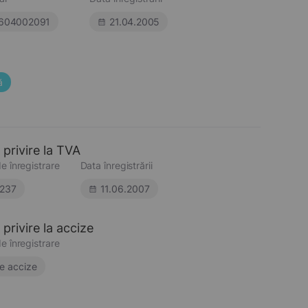
604002091
21.04.2005
ă
 privire la TVA
e înregistrare
Data înregistrării
237
11.06.2007
privire la accize
e înregistrare
e accize