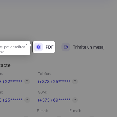
×
PDF
Trimite un mesaj
tacte
n:
Telefon:
 ) 22******
(+373 ) 25******
?
?
n:
GSM:
 ) 25******
(+373 ) 69******
?
?
E-mail:
E-mail: