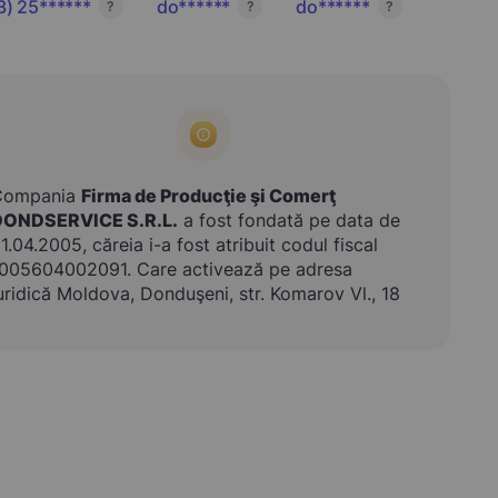
3) 25******
do******
do******
?
?
?
Compania
Firma de Producţie şi Comerţ
DONDSERVICE S.R.L.
a fost fondată pe data de
1.04.2005, căreia i-a fost atribuit codul fiscal
005604002091. Care activează pe adresa
uridică Moldova, Donduşeni, str. Komarov Vl., 18