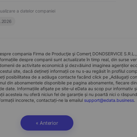
ualizare a datelor companiei
6.2026
despre compania Firma de Producţie şi Comerţ DONDSERVICE S.R.L., în
formațiile despre companii sunt actualizate în timp real, din surse verid
domenii de activitate economică și dezvăluind imaginea agenților econo
 acestui site, dacă dețineți informații ce nu s-au regăsit în profilul 
eți posibilitatea de a adăuga contacte facând click pe „Adăugați cont
nul din abonamentele disponibile pe pagina abonamente, fiecare dint
e date. Informațiile afișate pe site-ul eData au scop pur informativ și
ații acesteia nu oferă niciun fel de garanție și nu poartă nici o răspun
formații incorecte, contactați-ne la emailul
support@edata.business
.
« Anterior