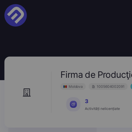
Firma de Producţ
Moldova
1005604002091
3
Activități nelicențiate