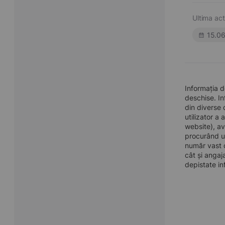
Ultima act
15.0
Informația 
deschise. In
din diverse 
utilizator a
website), av
procurând u
număr vast d
cât și angaj
depistate in