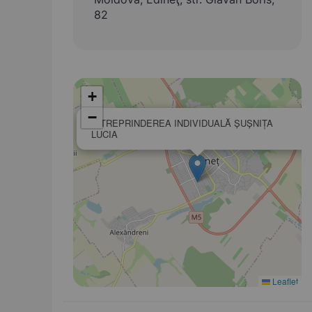
82
+
−
ÎNTREPRINDEREA INDIVIDUALĂ ŞUŞNIŢA
LUCIA
Leaflet