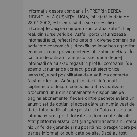
Informația despre compania ÎNTREPRINDEREA
INDIVIDUALĂ ŞUŞNIŢA LUCIA, înființată la data de
28.01.2002, este extrasă din surse deschise.
Informațiile despre companii sunt actualizate în timp
real, din surse veridice. Astfel, portalul furnizează
informații la zi, reflectând date din diverse domenii de
activitate economică și dezvăluind imaginea agenților
economici care prezinte interes utilizatorilor eData. În
calitate de utilizator a acestui site, dacă dețineți
informații ce nu s-au regăsit în profilul companiei (de
exemplu: număr de contact, poștă electronică,
website), aveți posibilitatea de a adăuga contacte
facând click pe „Adăugați contact”. Informații
suplimentare despre companie pot fi vizualizate
procurând unul din abonamentele disponibile pe
pagina abonamente, fiecare dintre pachete având un
anumit set de opțiuni și acces către un număr vast de
date. Informațiile afișate pe site-ul eData au scop pur
informativ și nu pot fi folosite ca documente oficiale.
Atât platforma eData, cât și angajații acesteia nu oferă
niciun fel de garanție și nu poartă nici o răspundere pe
partea informaților publicate pe site. Dacă au fost