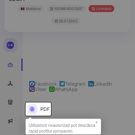
Moldova
1005604002507
Lichidată
28.01.2002
Facebook
Telegram
LinkedIn
Viber
WhatsApp
0
PDF
×
0
Denumirea completă