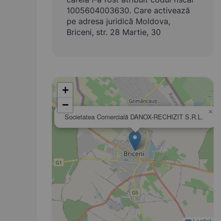
1005604003630. Care activează
pe adresa juridică Moldova,
Briceni, str. 28 Martie, 30
+
−
×
Societatea Comercială DANOX-RECHIZIT S.R.L.
Leaflet