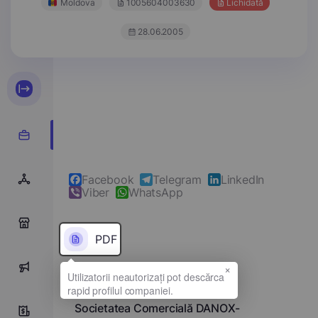
Moldova
1005604003630
Lichidată
28.06.2005
Facebook
Telegram
LinkedIn
Viber
WhatsApp
0
PDF
×
0
Denumirea completă
Societatea Comercială DANOX-
0