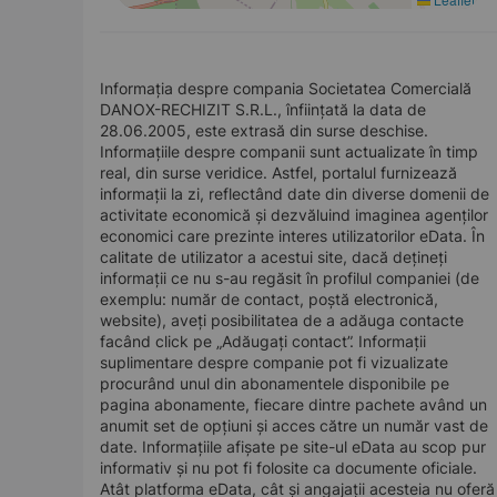
Informația despre compania Societatea Comercială
DANOX-RECHIZIT S.R.L., înființată la data de
28.06.2005, este extrasă din surse deschise.
Informațiile despre companii sunt actualizate în timp
real, din surse veridice. Astfel, portalul furnizează
informații la zi, reflectând date din diverse domenii de
activitate economică și dezvăluind imaginea agenților
economici care prezinte interes utilizatorilor eData. În
calitate de utilizator a acestui site, dacă dețineți
informații ce nu s-au regăsit în profilul companiei (de
exemplu: număr de contact, poștă electronică,
website), aveți posibilitatea de a adăuga contacte
facând click pe „Adăugați contact”. Informații
suplimentare despre companie pot fi vizualizate
procurând unul din abonamentele disponibile pe
pagina abonamente, fiecare dintre pachete având un
anumit set de opțiuni și acces către un număr vast de
date. Informațiile afișate pe site-ul eData au scop pur
informativ și nu pot fi folosite ca documente oficiale.
Atât platforma eData, cât și angajații acesteia nu oferă