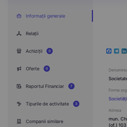
Informații generale
Relații
Achiziții
0
Faceboo
Teleg
Li
Oferte
0
Denumire
Societat
Raportul Financiar
7
Forma orga
Societăţ
Tipurile de activitate
3
Adresa
mun. Chi
Companii similare
(of.) 103