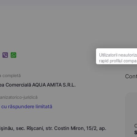
k
ram
nkedIn
Viber
WhatsApp
a completă
Con
ea Comercială AQUA AMITA S.R.L.
nizatorico-juridică
i cu răspundere limitată
şinău, sec. Rîşcani, str. Costin Miron, 15/2, ap.
S