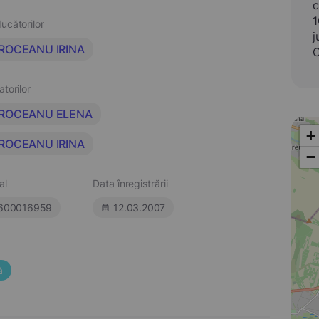
c
1
ucătorilor
j
ROCEANU IRINA
C
atorilor
ROCEANU ELENA
+
ROCEANU IRINA
−
al
Data înregistrării
600016959
12.03.2007
ă