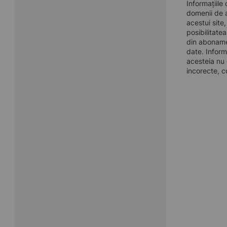
Informațiile
domenii de a
acestui site
posibilitate
din aboname
date. Inform
acesteia nu 
incorecte, c