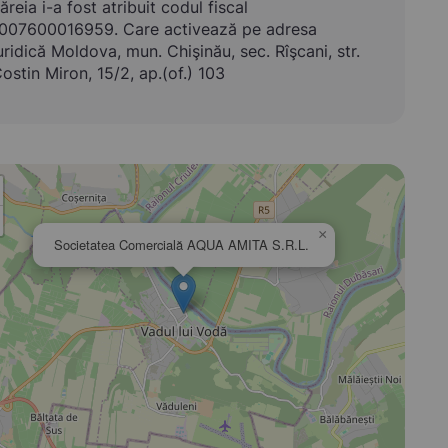
ăreia i-a fost atribuit codul fiscal
007600016959. Care activează pe adresa
uridică Moldova, mun. Chişinău, sec. Rîşcani, str.
ostin Miron, 15/2, ap.(of.) 103
×
Societatea Comercială AQUA AMITA S.R.L.