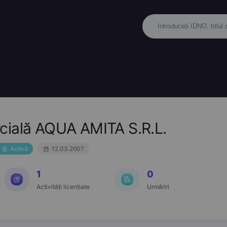
cială AQUA AMITA S.R.L.
Activă
12.03.2007
1
0
Activități licențiate
Urmăriri