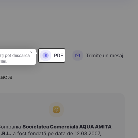
×
PDF
Trimite un mesaj
tacte
Compania
Societatea Comercială AQUA AMITA
.R.L.
a fost fondată pe data de 12.03.2007,