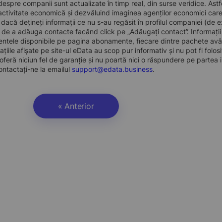
 despre companii sunt actualizate în timp real, din surse veridice. Astfe
ctivitate economică și dezvăluind imaginea agenților economici care pre
, dacă dețineți informații ce nu s-au regăsit în profilul companiei (d
a de a adăuga contacte facând click pe „Adăugați contact”. Informați
ntele disponibile pe pagina abonamente, fiecare dintre pachete avân
ațiile afișate pe site-ul eData au scop pur informativ și nu pot fi folo
oferă niciun fel de garanție și nu poartă nici o răspundere pe partea i
ontactați-ne la emailul
support@edata.business
.
« Anterior