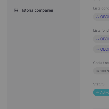
Lista cond
Istoria companiei
OBO
Lista fond
OBO
OBO
Codul fisc
1007
Statutul
Activ