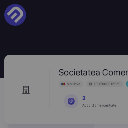
Societatea Comer
Moldova
1007600016959
2
Activități nelicențiate