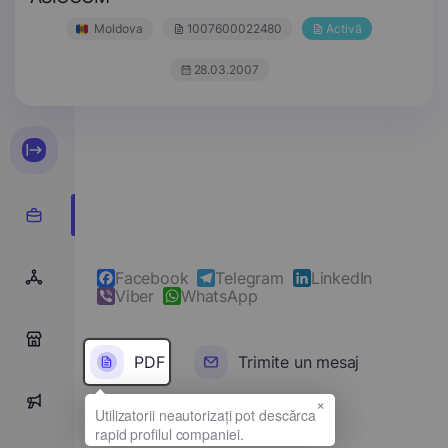
Moldova
1007600022480
Activă
28.03.2007
Facebook
Telegram
LinkedIn
Viber
WhatsApp
0
PDF
Trimite un mesaj
×
0
Denumirea completă