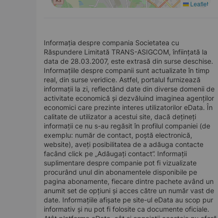
Leaflet
Informația despre compania Societatea cu
Răspundere Limitată TRANS-ASIGCOM, înființată la
data de 28.03.2007, este extrasă din surse deschise.
Informațiile despre companii sunt actualizate în timp
real, din surse veridice. Astfel, portalul furnizează
informații la zi, reflectând date din diverse domenii de
activitate economică și dezvăluind imaginea agenților
economici care prezinte interes utilizatorilor eData. În
calitate de utilizator a acestui site, dacă dețineți
informații ce nu s-au regăsit în profilul companiei (de
exemplu: număr de contact, poștă electronică,
website), aveți posibilitatea de a adăuga contacte
facând click pe „Adăugați contact”. Informații
suplimentare despre companie pot fi vizualizate
procurând unul din abonamentele disponibile pe
pagina abonamente, fiecare dintre pachete având un
anumit set de opțiuni și acces către un număr vast de
date. Informațiile afișate pe site-ul eData au scop pur
informativ și nu pot fi folosite ca documente oficiale.