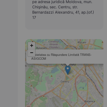
pe adresa juridică Moldova, mun.
Chişinău, sec. Centru, str.
Bernardazzi Alexandru, 41, ap.(of.)
17
+
−
Societatea cu Răspundere Limitată TRANS-
ASIGCOM