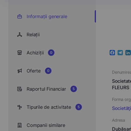
Informații generale
Relații
Achiziții
0
Faceboo
Teleg
Li
Oferte
0
Denumire
Societa
FLEURS
Raportul Financiar
5
Forma orga
Tipurile de activitate
5
Societăţ
Adresa
Companii similare
Dubăsari