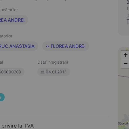
0
1
ucătorilor
j
REA ANDREI
Ţ
atorilor
RUC ANASTASIA
FLOREA ANDREI
+
al
Data înregistrării
−
600000203
04.01.2013
ă
 privire la TVA