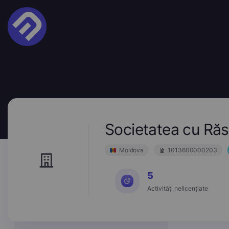
Societatea cu R
Moldova
1013600000203
5
Activități nelicențiate