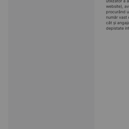
utilizator a
website), av
procurând u
număr vast d
cât și angaj
depistate in