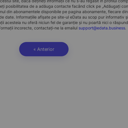
 acestui site, dacă dețineți informații ce nu s-au regăsit în profilul 
eți posibilitatea de a adăuga contacte facând click pe „Adăugați cont
nul din abonamentele disponibile pe pagina abonamente, fiecare dint
e date. Informațiile afișate pe site-ul eData au scop pur informativ și
ații acesteia nu oferă niciun fel de garanție și nu poartă nici o răspun
formații incorecte, contactați-ne la emailul
support@edata.business
.
« Anterior