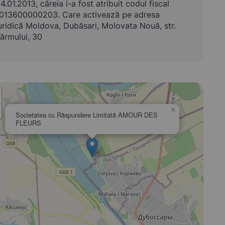
4.01.2013, căreia i-a fost atribuit codul fiscal
013600000203. Care activează pe adresa
uridică Moldova, Dubăsari, Molovata Nouă, str.
ărmului, 30
×
Societatea cu Răspundere Limitată AMOUR DES
FLEURS