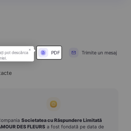
×
PDF
Trimite un mesaj
tacte
Compania
Societatea cu Răspundere Limitată
AMOUR DES FLEURS
a fost fondată pe data de