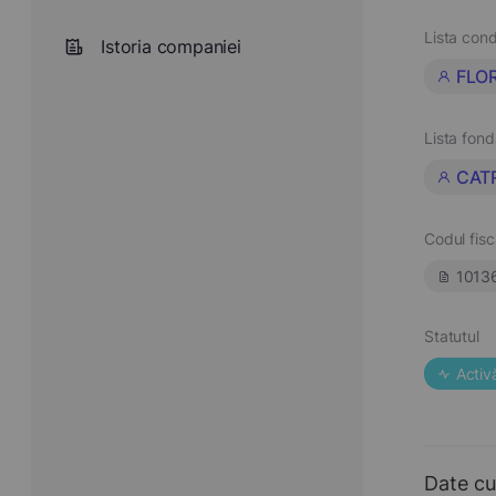
Lista cond
Istoria companiei
FLO
Lista fond
CAT
Codul fisc
1013
Statutul
Activ
Date cu