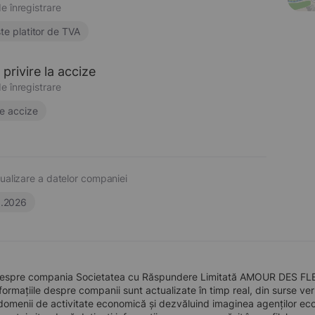
e înregistrare
te platitor de TVA
privire la accize
e înregistrare
e accize
ualizare a datelor companiei
6.2026
despre compania Societatea cu Răspundere Limitată AMOUR DES FLEURS
formațiile despre companii sunt actualizate în timp real, din surse verid
domenii de activitate economică și dezvăluind imaginea agenților econo