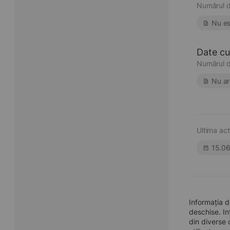
Numărul d
Nu es
Date cu 
Numărul d
Nu ar
Ultima act
15.0
Informația 
deschise. In
din diverse 