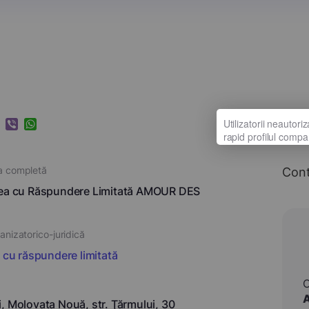
k
ram
nkedIn
Viber
WhatsApp
a completă
Con
tea cu Răspundere Limitată AMOUR DES
nizatorico-juridică
i cu răspundere limitată
, Molovata Nouă, str. Ţărmului, 30