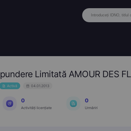
ăspundere Limitată AMOUR DES F
Activă
04.01.2013
0
0
Activități licențiate
Urmăriri