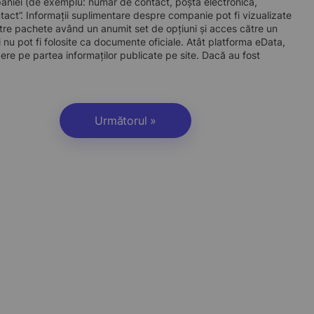
companiei (de exemplu: număr de contact, poștă electronică,
act”. Informații suplimentare despre companie pot fi vizualizate
re pachete având un anumit set de opțiuni și acces către un
 nu pot fi folosite ca documente oficiale. Atât platforma eData,
dere pe partea informaților publicate pe site. Dacă au fost
Următorul »