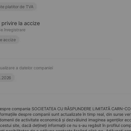
te platitor de TVA
privire la accize
e înregistrare
e accize
ualizare a datelor companiei
6.2026
despre compania SOCIETATEA CU RĂSPUNDERE LIMITATĂ CARN-COR, înf
formațiile despre companii sunt actualizate în timp real, din surse verid
domenii de activitate economică și dezvăluind imaginea agenților econo
 acestui site, dacă dețineți informații ce nu s-au regăsit în profilul 
eți posibilitatea de a adăuga contacte facând click pe „Adăugați cont