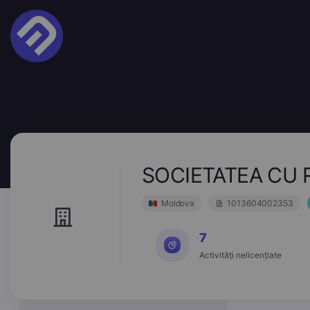
SOCIETATEA CU 
Moldova
1013604002353
7
Activități nelicențiate