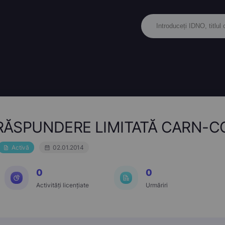
RĂSPUNDERE LIMITATĂ CARN-C
Activă
02.01.2014
0
0
Activități licențiate
Urmăriri