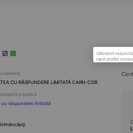
k
ram
nkedIn
Viber
WhatsApp
a completă
Con
ATEA CU RĂSPUNDERE LIMITATĂ CARN-COR
nizatorico-juridică
i cu răspundere limitată
 Grimăncăuţi