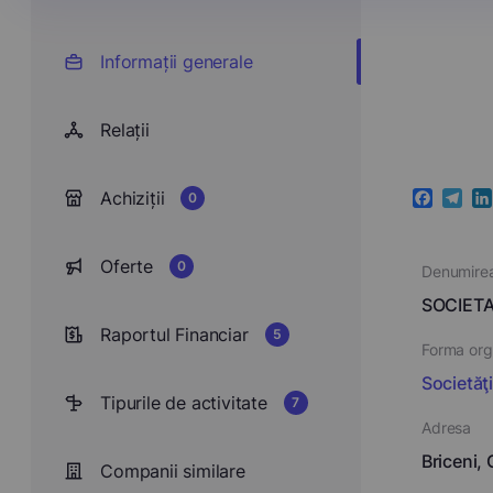
Informații generale
Relații
Achiziții
0
Faceboo
Teleg
Li
Oferte
0
Denumire
SOCIET
Raportul Financiar
5
Forma orga
Societăţ
Tipurile de activitate
7
Adresa
Briceni,
Companii similare