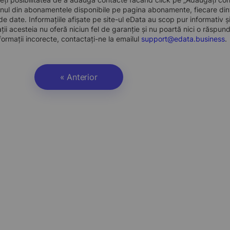
nul din abonamentele disponibile pe pagina abonamente, fiecare dint
e date. Informațiile afișate pe site-ul eData au scop pur informativ și
ații acesteia nu oferă niciun fel de garanție și nu poartă nici o răspun
formații incorecte, contactați-ne la emailul
support@edata.business
.
« Anterior