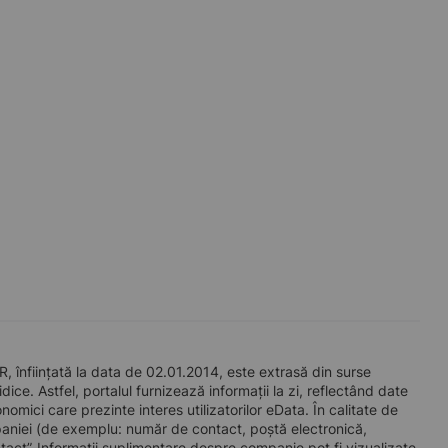
iințată la data de 02.01.2014, este extrasă din surse
ice. Astfel, portalul furnizează informații la zi, reflectând date
mici care prezinte interes utilizatorilor eData. În calitate de
companiei (de exemplu: număr de contact, poștă electronică,
act”. Informații suplimentare despre companie pot fi vizualizate