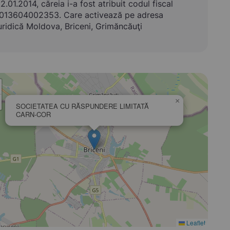
2.01.2014, căreia i-a fost atribuit codul fiscal
013604002353. Care activează pe adresa
uridică Moldova, Briceni, Grimăncăuţi
×
SOCIETATEA CU RĂSPUNDERE LIMITATĂ
CARN-COR
Leaflet