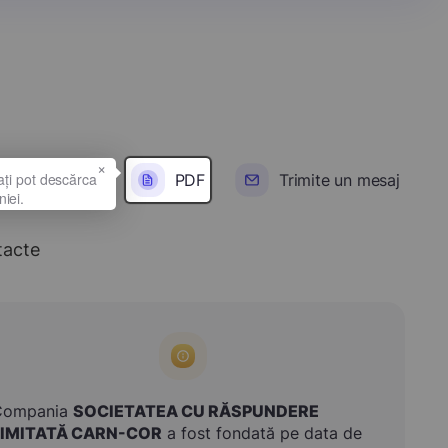
×
PDF
Trimite un mesaj
tacte
Compania
SOCIETATEA CU RĂSPUNDERE
LIMITATĂ CARN-COR
a fost fondată pe data de