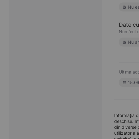
Nu es
Date cu 
Numărul d
Nu ar
Ultima act
15.0
Informația 
deschise. In
din diverse 
utilizator a
website), av