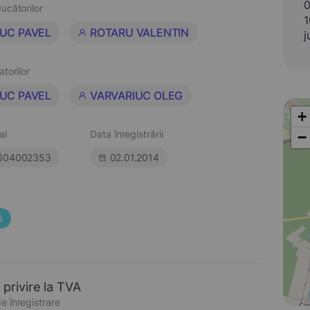
0
ucătorilor
1
UC PAVEL
ROTARU VALENTIN
j
atorilor
UC PAVEL
VARVARIUC OLEG
+
al
Data înregistrării
−
604002353
02.01.2014
ă
 privire la TVA
e înregistrare