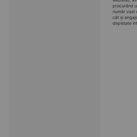
procurând u
număr vast d
cât și angaj
depistate in