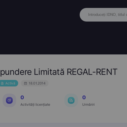
spundere Limitată REGAL-RENT
Activă
18.01.2014
0
0
Activități licențiate
Urmăriri