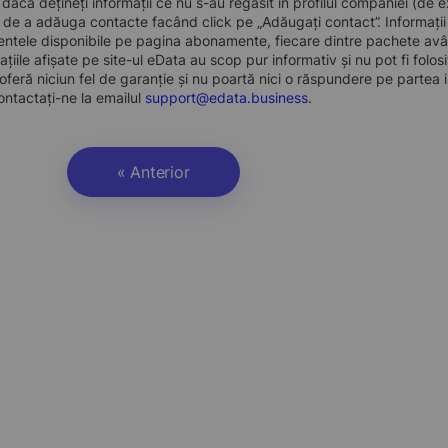
, dacă dețineți informații ce nu s-au regăsit în profilul companiei (d
a de a adăuga contacte facând click pe „Adăugați contact”. Informați
ntele disponibile pe pagina abonamente, fiecare dintre pachete avân
ațiile afișate pe site-ul eData au scop pur informativ și nu pot fi folo
oferă niciun fel de garanție și nu poartă nici o răspundere pe partea i
ontactați-ne la emailul
support@edata.business
.
« Anterior