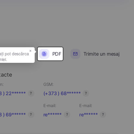
×
PDF
Trimite un mesaj
tacte
n:
GSM:
 ) 22******
(+373 ) 68******
?
?
E-mail:
E-mail:
 ) 69******
re******
re******
?
?
?