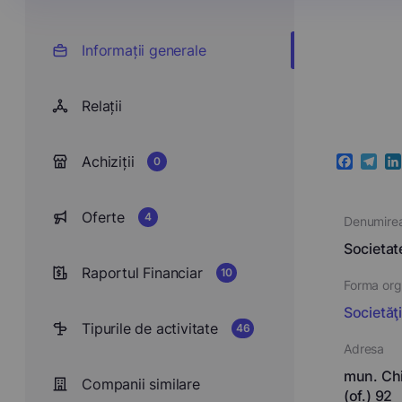
Informații generale
Relații
Achiziții
0
Faceboo
Teleg
Li
Oferte
4
Denumire
Societa
Raportul Financiar
10
Forma orga
Societăţ
Tipurile de activitate
46
Adresa
mun. Chi
Companii similare
(of.) 92