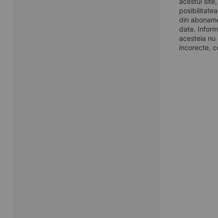
acestui site
posibilitate
din aboname
date. Inform
acesteia nu 
incorecte, c