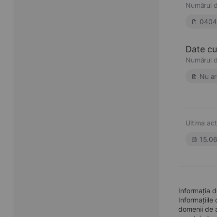
Numărul d
0404
Date cu 
Numărul d
Nu ar
Ultima act
15.0
Informația 
Informațiile
domenii de a