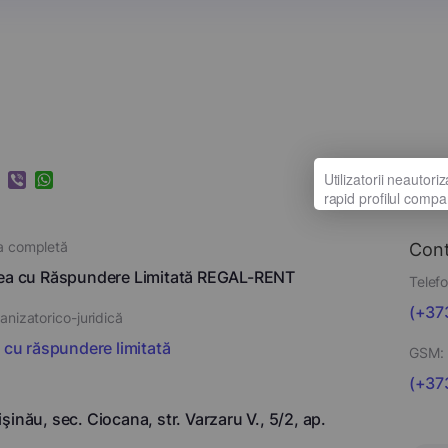
k
ram
nkedIn
Viber
WhatsApp
a completă
Con
tea cu Răspundere Limitată REGAL-RENT
Telefo
(+373
nizatorico-juridică
i cu răspundere limitată
GSM:
(+373
şinău, sec. Ciocana, str. Varzaru V., 5/2, ap.