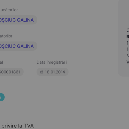
ucătorilor
OŞCIUC GALINA
atorilor
1
OŞCIUC GALINA
1
M
V
al
Data înregistrării
600001861
18.01.2014
ă
 privire la TVA