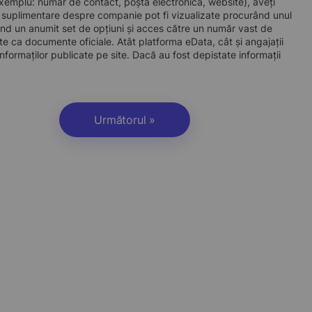
e exemplu: număr de contact, poștă electronică, website), aveți
i suplimentare despre companie pot fi vizualizate procurând unul
d un anumit set de opțiuni și acces către un număr vast de
site ca documente oficiale. Atât platforma eData, cât și angajații
nformaților publicate pe site. Dacă au fost depistate informații
Următorul »