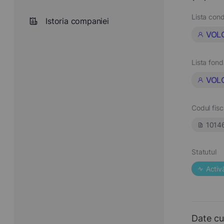
Lista cond
Istoria companiei
VOL
Lista fond
VOL
Codul fisc
1014
Statutul
Activ
Date cu