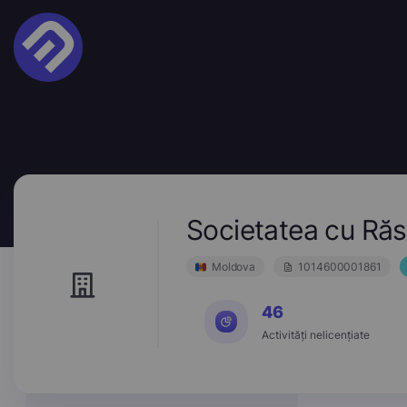
Societatea cu Ră
Moldova
1014600001861
46
Activități nelicențiate