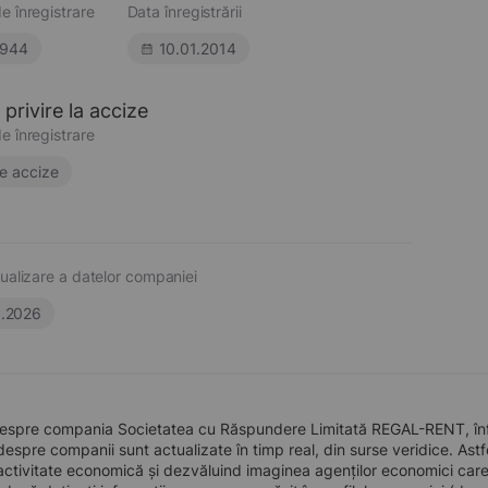
e înregistrare
Data înregistrării
944
10.01.2014
privire la accize
e înregistrare
e accize
ualizare a datelor companiei
6.2026
despre compania Societatea cu Răspundere Limitată REGAL-RENT, înfii
 despre companii sunt actualizate în timp real, din surse veridice. Astfe
ctivitate economică și dezvăluind imaginea agenților economici care pre