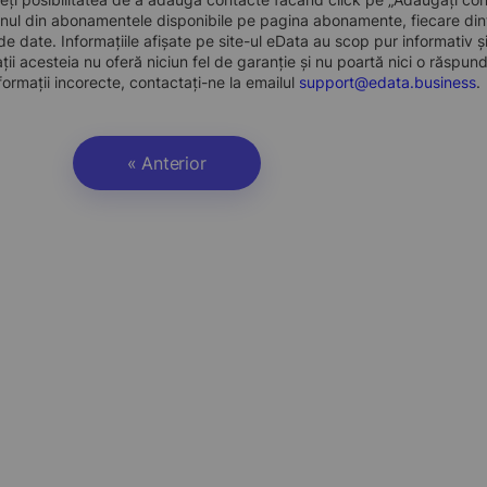
nul din abonamentele disponibile pe pagina abonamente, fiecare dint
e date. Informațiile afișate pe site-ul eData au scop pur informativ și
ații acesteia nu oferă niciun fel de garanție și nu poartă nici o răspun
formații incorecte, contactați-ne la emailul
support@edata.business
.
« Anterior