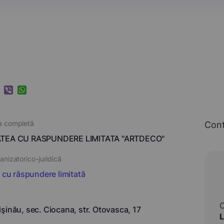
k
ram
nkedIn
Viber
WhatsApp
a completă
Con
TEA CU RASPUNDERE LIMITATA "ARTDECO"
nizatorico-juridică
i cu răspundere limitată
şinău, sec. Ciocana, str. Otovasca, 17