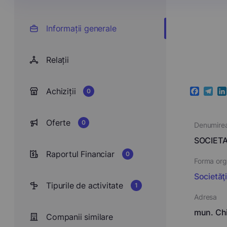
Informații generale
Relații
Achiziții
0
Faceboo
Teleg
Li
Oferte
0
Denumire
SOCIETA
Raportul Financiar
0
Forma orga
Societăţ
Tipurile de activitate
1
Adresa
mun. Chi
Companii similare