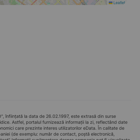
Leaflet
iințată la data de 26.02.1997, este extrasă din surse
ice. Astfel, portalul furnizează informații la zi, reflectând date
mici care prezinte interes utilizatorilor eData. În calitate de
companiei (de exemplu: număr de contact, poștă electronică,
act”. Informații suplimentare despre companie pot fi vizualizate