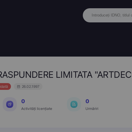
RASPUNDERE LIMITATA "ARTDEC
idată
26.02.1997
0
0
Activități licențiate
Urmăriri