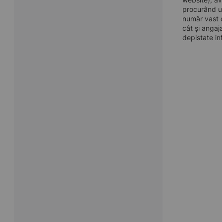
procurând u
număr vast d
cât și angaj
depistate in