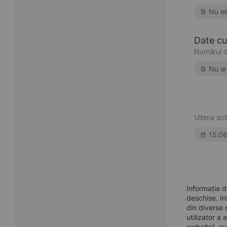
Nu es
Date cu 
Numărul d
Nu ar
Ultima act
15.0
Informația 
deschise. In
din diverse 
utilizator a
website), av