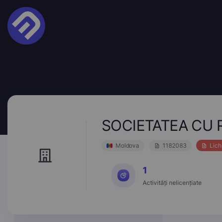
SOCIETATEA CU 
Moldova
1182083
Lich
1
Activități nelicențiate