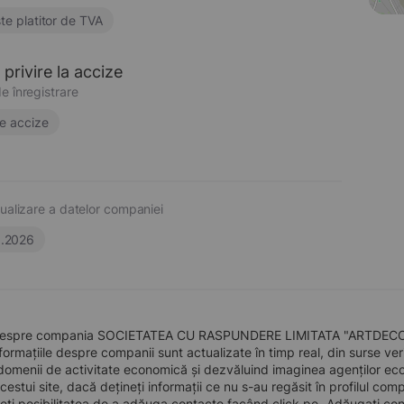
te platitor de TVA
privire la accize
e înregistrare
e accize
ualizare a datelor companiei
6.2026
despre compania SOCIETATEA CU RASPUNDERE LIMITATA "ARTDECO", înf
formațiile despre companii sunt actualizate în timp real, din surse verid
domenii de activitate economică și dezvăluind imaginea agenților econo
 acestui site, dacă dețineți informații ce nu s-au regăsit în profilul 
eți posibilitatea de a adăuga contacte facând click pe „Adăugați cont