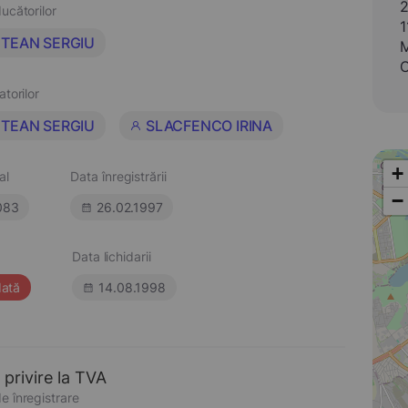
2
ucătorilor
1
TEAN SERGIU
M
O
atorilor
TEAN SERGIU
SLACFENCO IRINA
+
al
Data înregistrării
−
083
26.02.1997
Data lichidarii
dată
14.08.1998
 privire la TVA
e înregistrare