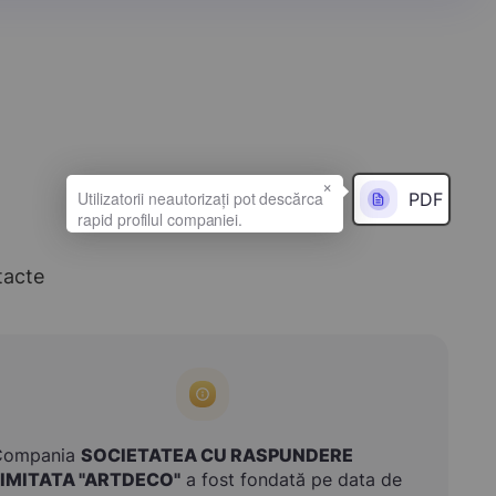
×
PDF
tacte
Compania
SOCIETATEA CU RASPUNDERE
LIMITATA "ARTDECO"
a fost fondată pe data de