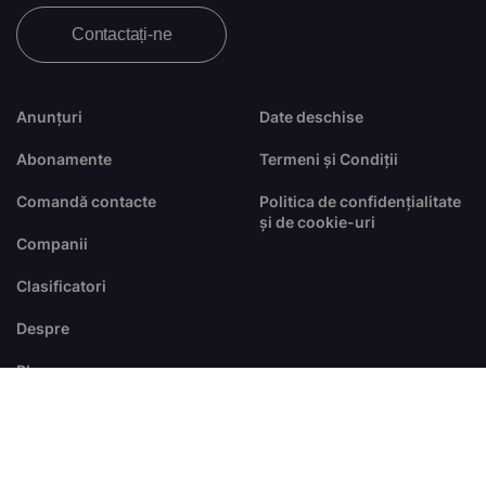
Contactați-ne
Anunțuri
Date deschise
Abonamente
Termeni și Condiții
Comandă contacte
Politica de confidențialitate
și de cookie-uri
Companii
Clasificatori
Despre
Blog
FAQ
© Toate drepturile sunt rezervate
dezvoltat de
RTS