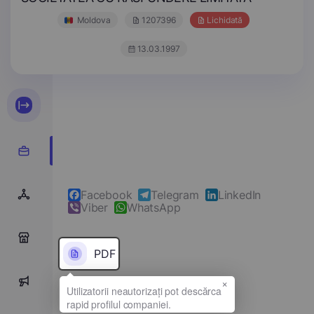
Moldova
1207396
Lichidată
13.03.1997
Facebook
Telegram
LinkedIn
Viber
WhatsApp
0
PDF
×
0
Denumirea completă