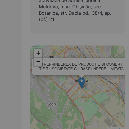
activează pe adresa juridică
Moldova, mun. Chişinău, sec.
Botanica, str. Dacia bd., 38/4, ap.
(of.) 21
+
−
INTREPRINDEREA DE PRODUCTIE SI COMERT
"T.E.T." SOCIETATE CU RASPUNDERE LIMITATA