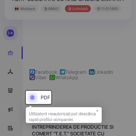
Moldova
88841
Lichidată
11.01.1993
Facebook
Telegram
LinkedIn
Viber
WhatsApp
0
PDF
×
0
Denumirea completă
INTREPRINDEREA DE PRODUCTIE SI
0
COMERT "T.E.T." SOCIETATE CU