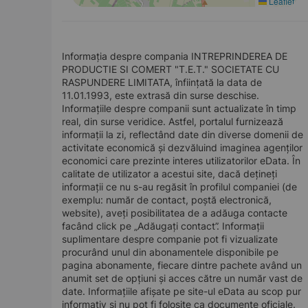
Leaflet
Informația despre compania INTREPRINDEREA DE
PRODUCTIE SI COMERT "T.E.T." SOCIETATE CU
RASPUNDERE LIMITATA, înființată la data de
11.01.1993, este extrasă din surse deschise.
Informațiile despre companii sunt actualizate în timp
real, din surse veridice. Astfel, portalul furnizează
informații la zi, reflectând date din diverse domenii de
activitate economică și dezvăluind imaginea agenților
economici care prezinte interes utilizatorilor eData. În
calitate de utilizator a acestui site, dacă dețineți
informații ce nu s-au regăsit în profilul companiei (de
exemplu: număr de contact, poștă electronică,
website), aveți posibilitatea de a adăuga contacte
facând click pe „Adăugați contact”. Informații
suplimentare despre companie pot fi vizualizate
procurând unul din abonamentele disponibile pe
pagina abonamente, fiecare dintre pachete având un
anumit set de opțiuni și acces către un număr vast de
date. Informațiile afișate pe site-ul eData au scop pur
informativ și nu pot fi folosite ca documente oficiale.