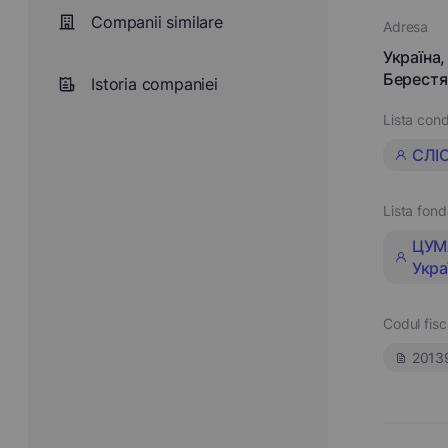
Companii similare
Adresa
Україна,
Берестя
Istoria companiei
Lista cond
СЛІ
Lista fond
ЦУМ
Укра
Codul fisc
2013