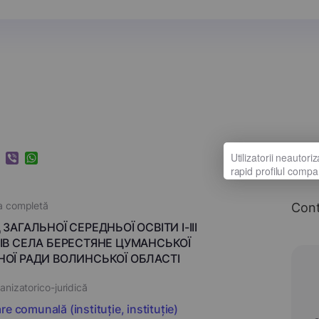
k
ram
nkedIn
Viber
WhatsApp
a completă
Con
ЗАГАЛЬНОЇ СЕРЕДНЬОЇ ОСВІТИ І-ІІІ
ІВ СЕЛА БЕРЕСТЯНЕ ЦУМАНСЬКОЇ
ОЇ РАДИ ВОЛИНСЬКОЇ ОБЛАСТІ
nizatorico-juridică
e comunală (instituție, instituție)