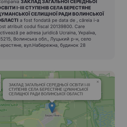
Compania
ЗАКЛАД ЗАГАЛЬНОЇ СЕРЕДНЬОЇ
ОСВІТИ І-ІІІ СТУПЕНІВ СЕЛА БЕРЕСТЯНЕ
ЦУМАНСЬКОЇ СЕЛИЩНОЇ РАДИ ВОЛИНСЬКОЇ
ОБЛАСТІ
a fost fondată pe data de , căreia i-a
ost atribuit codul fiscal 20139800. Care
ctivează pe adresa juridică Ucraina, Україна,
5215, Волинська обл., Луцький р-н, село
ерестяне, вул.Набережна, будинок 28
×
ЗАКЛАД ЗАГАЛЬНОЇ СЕРЕДНЬОЇ ОСВІТИ І-ІІІ
СТУПЕНІВ СЕЛА БЕРЕСТЯНЕ ЦУМАНСЬКОЇ
СЕЛИЩНОЇ РАДИ ВОЛИНСЬКОЇ ОБЛАСТІ