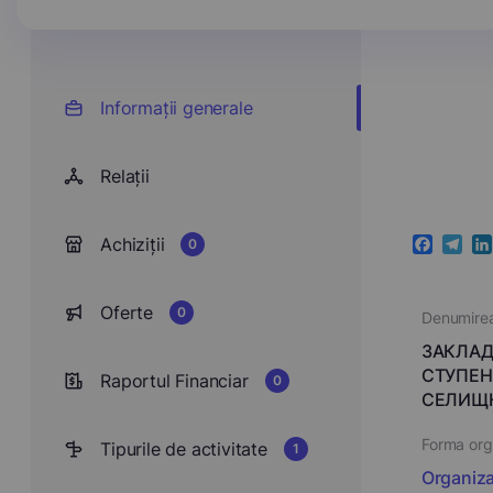
Informații generale
Relații
Achiziții
0
Faceboo
Teleg
Li
Oferte
0
Denumire
ЗАКЛАД 
СТУПЕН
Raportul Financiar
0
СЕЛИЩН
Forma orga
Tipurile de activitate
1
Organizar