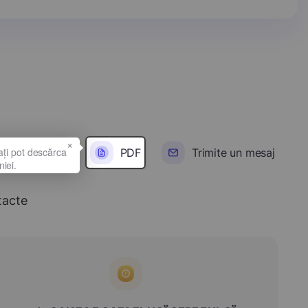
×
PDF
Trimite un mesaj
tacte