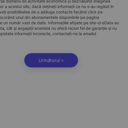
iverse domenii de activitate economică și dezvăluind imaginea
tor a acestui site, dacă dețineți informații ce nu s-au regăsit în
veți posibilitatea de a adăuga contacte facând click pe
procurând unul din abonamentele disponibile pe pagina
 un număr vast de date. Informațiile afișate pe site-ul eData au
a, cât și angajații acesteia nu oferă niciun fel de garanție și nu
istate informații incorecte, contactați-ne la emailul
Următorul »