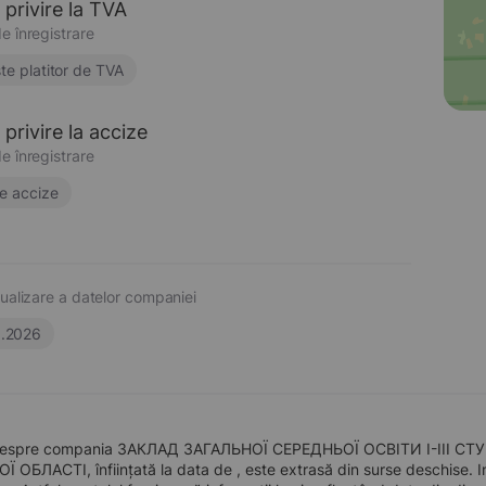
 privire la TVA
e înregistrare
te platitor de TVA
privire la accize
e înregistrare
e accize
ualizare a datelor companiei
6.2026
 despre compania ЗАКЛАД ЗАГАЛЬНОЇ СЕРЕДНЬОЇ ОСВІТИ І-ІІІ
БЛАСТІ, înființată la data de , este extrasă din surse deschise. Inf