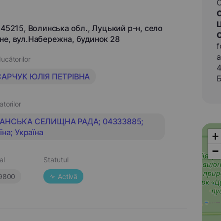
 45215, Волинська обл., Луцький р-н, село
не, вул.Набережна, будинок 28
f
a
ucătorilor
4
САРЧУК ЮЛІЯ ПЕТРІВНА
Б
atorilor
АНСЬКА СЕЛИЩНА РАДА; 04333885;
їна; Україна
+
−
al
Statutul
9800
Activă