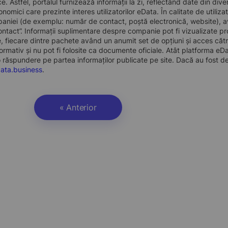
ce. Astfel, portalul furnizează informații la zi, reflectând date din d
nomici care prezinte interes utilizatorilor eData. În calitate de utiliza
paniei (de exemplu: număr de contact, poștă electronică, website), a
ntact”. Informații suplimentare despre companie pot fi vizualizate 
fiecare dintre pachete având un anumit set de opțiuni și acces către
ormativ și nu pot fi folosite ca documente oficiale. Atât platforma eDat
o răspundere pe partea informaților publicate pe site. Dacă au fost dep
ata.business
.
« Anterior