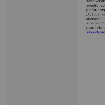
surse veridi
agenților eco
profilul com
„Adăugați co
abonamente, 
scop pur inf
poartă nici 
support@ed