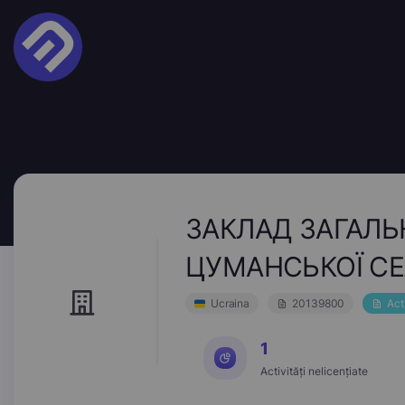
ЗАКЛАД ЗАГАЛЬН
ЦУМАНСЬКОЇ СЕ
Ucraina
20139800
Act
1
Activități nelicențiate