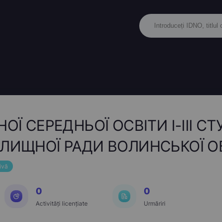
ОЇ СЕРЕДНЬОЇ ОСВІТИ І-ІІІ С
ЛИЩНОЇ РАДИ ВОЛИНСЬКОЇ О
ivă
0
0
Activități licențiate
Urmăriri