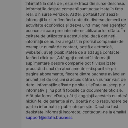
înființată la data de , este extrasă din surse deschise.
Informațiile despre companii sunt actualizate în timp
real, din surse veridice. Astfel, portalul furnizează
informații la zi, reflectând date din diverse domenii de
activitate economică și dezvăluind imaginea agenților
economici care prezinte interes utilizatorilor eData. În
calitate de utilizator a acestui site, dacă dețineți
informații ce nu s-au regăsit în profilul companiei (de
exemplu: număr de contact, poștă electronică,
website), aveți posibilitatea de a adăuga contacte
facând click pe „Adăugați contact”. Informații
suplimentare despre companie pot fi vizualizate
procurând unul din abonamentele disponibile pe
pagina abonamente, fiecare dintre pachete având un
anumit set de opțiuni și acces către un număr vast de
date. Informațiile afișate pe site-ul eData au scop pur
informativ și nu pot fi folosite ca documente oficiale.
Atât platforma eData, cât și angajații acesteia nu oferă
niciun fel de garanție și nu poartă nici o răspundere pe
partea informaților publicate pe site. Dacă au fost
depistate informații incorecte, contactați-ne la emailul
support@edata.business
.