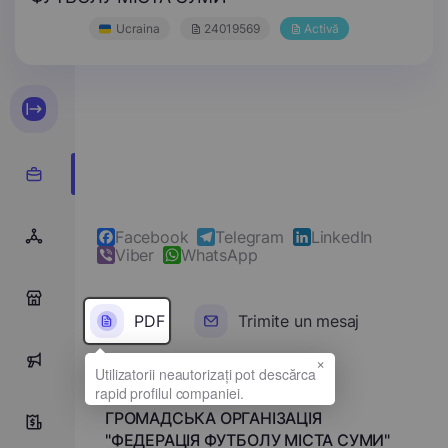
Ucraina
24019569
Activă
Facebook
Telegram
LinkedIn
Viber
WhatsApp
0
PDF
Trimite un mesaj
×
0
Denumirea completă
ГРОМАДСЬКА ОРГАНІЗАЦІЯ
0
"ФЕДЕРАЦІЯ ФУТБОЛУ МІСТА СУМИ"