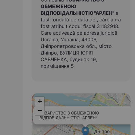
ОБМЕЖЕНОЮ
ВІДПОВІДАЛЬНІСТЮ "АРЛЕН"
a
fost fondată pe data de , căreia i-a
fost atribuit codul fiscal 31182918.
Care activează pe adresa juridică
Ucraina, Україна, 49006,
Дніпропетровська обл., місто
Дніпро, ВУЛИЦЯ ЮРІЯ
САВЧЕНКА, будинок 19,
приміщення 5
+
−
ТОВАРИСТВО З ОБМЕЖЕНОЮ
ВІДПОВІДАЛЬНІСТЮ "АРЛЕН"