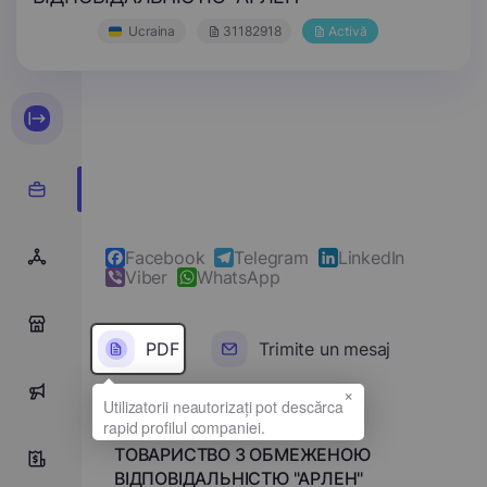
Ucraina
31182918
Activă
Facebook
Telegram
LinkedIn
Viber
WhatsApp
0
PDF
Trimite un mesaj
×
0
Denumirea completă
ТОВАРИСТВО З ОБМЕЖЕНОЮ
0
ВІДПОВІДАЛЬНІСТЮ "АРЛЕН"