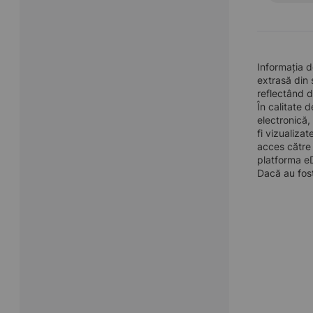
Informația
extrasă din 
reflectând d
În calitate 
electronică,
fi vizualiza
acces către 
platforma eD
Dacă au fost