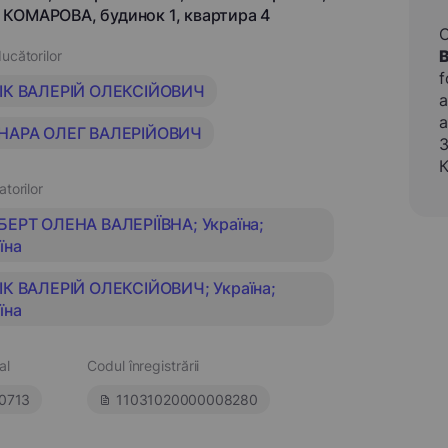
КОМАРОВА, будинок 1, квартира 4
ucătorilor
f
ІК ВАЛЕРІЙ ОЛЕКСІЙОВИЧ
a
a
НАРА ОЛЕГ ВАЛЕРІЙОВИЧ
З
К
atorilor
ЕРТ ОЛЕНА ВАЛЕРІЇВНА; Україна;
їна
К ВАЛЕРІЙ ОЛЕКСІЙОВИЧ; Україна;
їна
al
Codul înregistrării
0713
11031020000008280