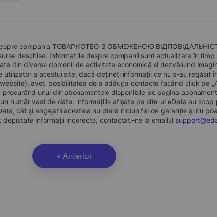
 despre compania ТОВАРИСТВО З ОБМЕЖЕНОЮ ВІДПОВІДАЛЬНІСТЮ "Е
surse deschise. Informațiile despre companii sunt actualizate în timp rea
ate din diverse domenii de activitate economică și dezvăluind imagine
de utilizator a acestui site, dacă dețineți informații ce nu s-au regăsi
 website), aveți posibilitatea de a adăuga contacte facând click pe 
te procurând unul din abonamentele disponibile pe pagina abonamente
un număr vast de date. Informațiile afișate pe site-ul eData au scop pu
ata, cât și angajații acesteia nu oferă niciun fel de garanție și nu po
 depistate informații incorecte, contactați-ne la emailul
support@eda
« Anterior