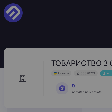
ТОВАРИСТВО З 
Ucraina
33820713
Act
9
Activități nelicențiate