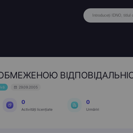
ОБМЕЖЕНОЮ ВІДПОВІДАЛЬНІС
ivă
29.09.2005
0
0
Activități licențiate
Urmăriri