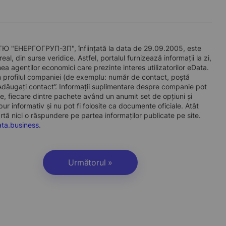
НЕРГОГРУП-ЗП", înființată la data de 29.09.2005, este
l, din surse veridice. Astfel, portalul furnizează informații la zi,
a agenților economici care prezinte interes utilizatorilor eData.
t în profilul companiei (de exemplu: număr de contact, poștă
„Adăugați contact”. Informații suplimentare despre companie pot
, fiecare dintre pachete având un anumit set de opțiuni și
r informativ și nu pot fi folosite ca documente oficiale. Atât
artă nici o răspundere pe partea informaților publicate pe site.
ta.business
.
Următorul »