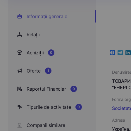
Informații generale
Relații
Achiziții
0
Faceboo
Teleg
Li
Oferte
1
Denumire
ТОВАРИ
"ЕНЕРГ
Raportul Financiar
0
Forma orga
Tipurile de activitate
9
Societat
Adresa
Companii similare
Україна,