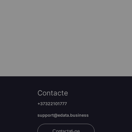
Contacte
+37322101777
support@edata.business
Contactați-ne