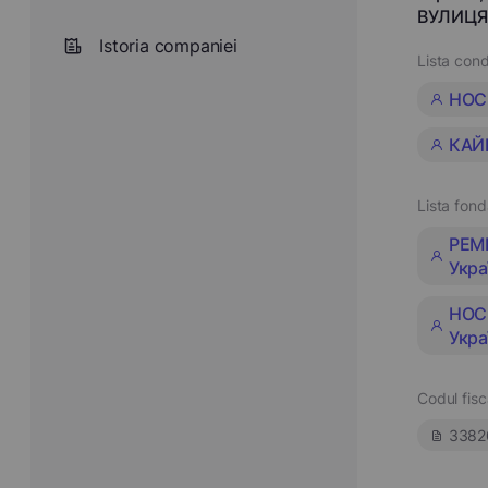
ВУЛИЦЯ 
Istoria companiei
Lista cond
НОС
КАЙ
Lista fond
РЕМБ
Укра
НОСІ
Укра
Codul fisc
3382