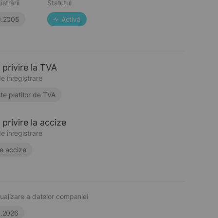
strării
Statutul
9.2005
Activă
 privire la TVA
e înregistrare
te platitor de TVA
privire la accize
e înregistrare
e accize
ualizare a datelor companiei
6.2026