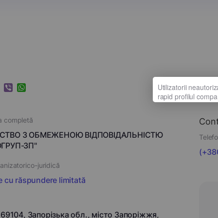
k
ram
nkedIn
Viber
WhatsApp
a completă
Con
СТВО З ОБМЕЖЕНОЮ ВІДПОВІДАЛЬНІСТЮ
Telefo
ОГРУП-ЗП"
(+380
nizatorico-juridică
e cu răspundere limitată
 69104, Запорізька обл., місто Запоріжжя,