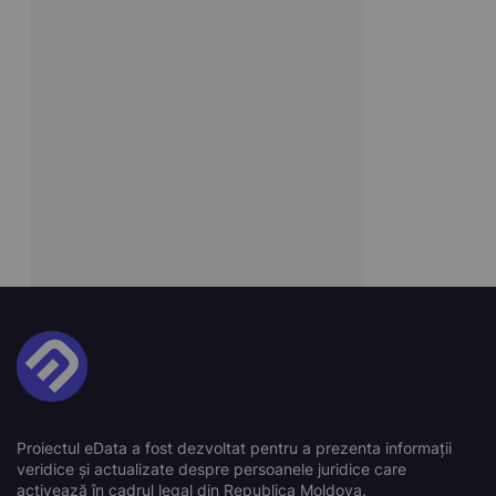
Proiectul eData a fost dezvoltat pentru a prezenta informații
veridice și actualizate despre persoanele juridice care
activează în cadrul legal din Republica Moldova.