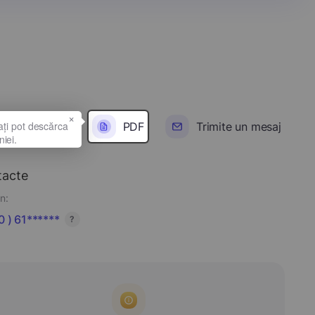
×
PDF
Trimite un mesaj
tacte
n:
 ) 61******
?