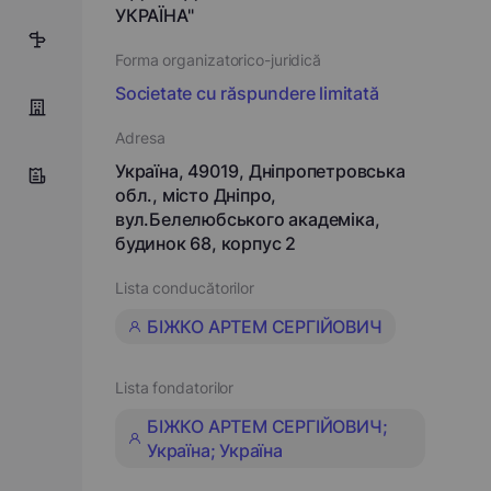
УКРАЇНА"
12
Forma organizatorico-juridică
Societate cu răspundere limitată
Adresa
Україна, 49019, Дніпропетровська
обл., місто Дніпро,
вул.Белелюбського академіка,
будинок 68, корпус 2
Lista conducătorilor
БІЖКО АРТЕМ СЕРГІЙОВИЧ
Lista fondatorilor
БІЖКО АРТЕМ СЕРГІЙОВИЧ;
Україна; Україна