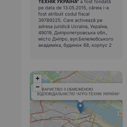
ТЕХНІК УКРАЇНА"
a fost fondată
pe data de 13.05.2015, căreia i-a
fost atribuit codul fiscal
39789225. Care activează pe
adresa juridică Ucraina, Україна,
49019, Дніпропетровська обл.,
місто Дніпро, вул.Белелюбського
академіка, будинок 68, корпус 2
+
−
ТОВАРИСТВО З ОБМЕЖЕНОЮ
ВІДПОВІДАЛЬНІСТЮ "АГРО-ТЕХНІК УКРАЇНА"