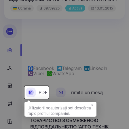
Ucraina
39789225
Activă
13.05.2015
Facebook
Telegram
LinkedIn
Viber
WhatsApp
0
PDF
Trimite un mesaj
×
0
Denumirea completă
ТОВАРИСТВО З ОБМЕЖЕНОЮ
0
ВІДПОВІДАЛЬНІСТЮ "АГРО-ТЕХНІК