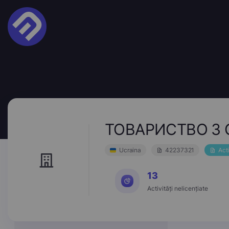
ТОВАРИСТВО З 
Ucraina
42237321
Act
13
Activități nelicențiate