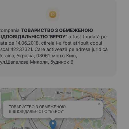
Compania
ТОВАРИСТВО З ОБМЕЖЕНОЮ
ВІДПОВІДАЛЬНІСТЮ "БЕРОУ"
a fost fondată pe
ata de 14.06.2018, căreia i-a fost atribuit codul
iscal 42237321. Care activează pe adresa juridică
craina, Україна, 03061, місто Київ,
ул.Шепелєва Миколи, будинок 6
×
ТОВАРИСТВО З ОБМЕЖЕНОЮ
ВІДПОВІДАЛЬНІСТЮ "БЕРОУ"