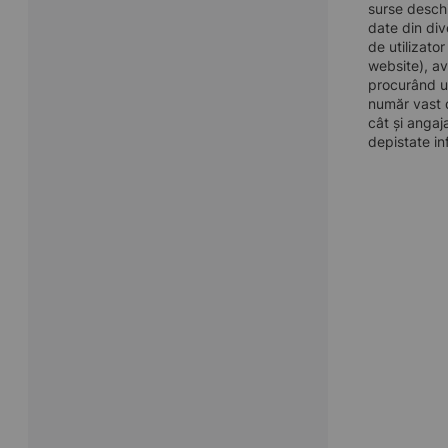
surse deschi
date din div
de utilizato
website), av
procurând u
număr vast d
cât și angaj
depistate in