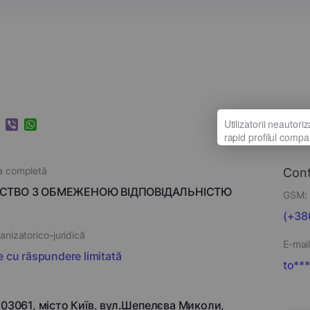
k
ram
nkedIn
Viber
WhatsApp
a completă
Con
СТВО З ОБМЕЖЕНОЮ ВІДПОВІДАЛЬНІСТЮ
GSM:
(+38
nizatorico-juridică
E-mail
e cu răspundere limitată
to***
 03061, місто Київ, вул.Шепелєва Миколи,