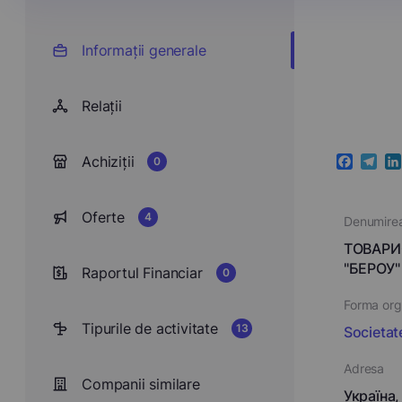
Informații generale
Relații
Achiziții
0
Faceboo
Teleg
Li
Oferte
4
Denumire
ТОВАРИ
"БЕРОУ"
Raportul Financiar
0
Forma orga
Tipurile de activitate
13
Societat
Adresa
Companii similare
Україна,