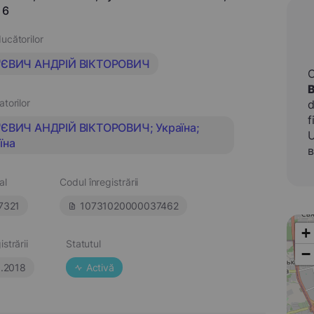
 6
ucătorilor
'ЄВИЧ АНДРІЙ ВІКТОРОВИЧ
atorilor
d
f
ЄВИЧ АНДРІЙ ВІКТОРОВИЧ; Україна;
U
їна
в
al
Codul înregistrării
7321
10731020000037462
+
strării
Statutul
−
6.2018
Activă