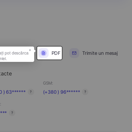
×
PDF
Trimite un mesaj
tacte
GSM:
0 ) 63******
(+380 ) 96******
?
?
:
***
?