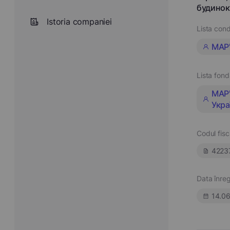
будинок
Istoria companiei
Lista cond
МАР
Lista fond
МАР'
Укра
Codul fisc
4223
Data înregi
14.0