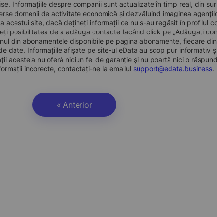
se. Informațiile despre companii sunt actualizate în timp real, din surse
erse domenii de activitate economică și dezvăluind imaginea agenților 
r a acestui site, dacă dețineți informații ce nu s-au regăsit în profil
eți posibilitatea de a adăuga contacte facând click pe „Adăugați cont
nul din abonamentele disponibile pe pagina abonamente, fiecare dint
e date. Informațiile afișate pe site-ul eData au scop pur informativ și
ații acesteia nu oferă niciun fel de garanție și nu poartă nici o răspun
formații incorecte, contactați-ne la emailul
support@edata.business
.
« Anterior